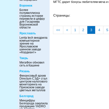
МГТС дарит бонусы любителям меча и
Воронеж
Более
полумиллиона
Страницы:
страниц истории
перевели в цифру
для Госархива
Воронежской
области
<<
<
1
2
3
4
5
Ярославль
Lenta tech внедрила
компьютерное
зрение на
Ярославском
шинном заводе
«Кордиант»
Тверь
МегаФон обновил
сеть в Кашине
Рязань
Финансовый архив
Directum СЭД+ стал
центром налогового
мониторинга на
Приокском заводе
цветных металлов
Белгород
Минцифры
Белгорода закупила
продукцию YADRO