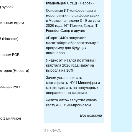
владельцем СУБД «Персей»
д рублей
Основные ИТ-конференции и
мероприятия по цифровизации
в Москве на неделе 3 - 9 августа
бильным играм
2026 года: ИТ-Пикник, Такси, IT
Founder Camp и другие
«Бюро 1440» запускает
ОВ
(Новости)
масштабную образовательную
программу для будущих
инженеров
 героям ВОВ
Яндекс отчитался по итогам II
квартала 2026 года: выручка
выросла на 16%
ьютеров
(Новости)
Зачем устанавливать
сертификаты НУЦ Минцифры и
ова доступ к
как это сделать на популярных
операционных системах
«Авито Авто» запустил умную
карту АЗС с ИИ-прогнозом
Все новости
ло 1 миллион
ИТ-КЛАСС