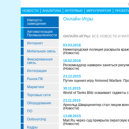
НОВОСТИ
АНАЛИТИКА
ИНТЕРВЬЮ
МЕРОПРИЯТИЯ
ПРОЕКТ
Онлайн-Игры
Импорто­
Замещение
Автоматизация
Промышленности
ОНЛАЙН-ИГРЫ:
ВСЕ НОВОСТИ И МА
Интернет
03.03.2016
Нижегородская полиция раскрыла кражу 
Мобильная связь
(Новости)
Фиксированная
18.02.2016
связь
Роскомнадзор намерен заняться регул
(Новости)
Интеграция
23.12.2015
Рынок ПК
Путин оценил игру Armored Warfare: П
Маркетинг
30.11.2015
World of Tanks Blitz осваивает гаджеты
Торговые сети
23.11.2015
Оборудование
Арнольд Шварценеггер стал лицом военн
(Новости)
ПО
13.08.2015
Outsourcing
Mail.Ru через суд прикрыла пиратскую
(Новости)
Кадры