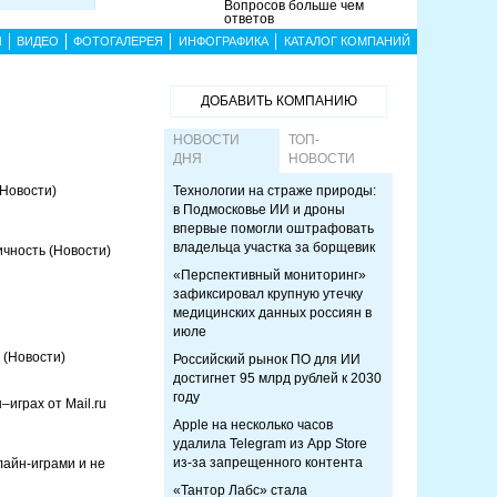
Вопросов больше чем
ответов
Ы
ВИДЕО
ФОТОГАЛЕРЕЯ
ИНФОГРАФИКА
КАТАЛОГ КОМПАНИЙ
ДОБАВИТЬ КОМПАНИЮ
НОВОСТИ
ТОП-
ДНЯ
НОВОСТИ
(Новости)
Технологии на страже природы:
в Подмосковье ИИ и дроны
впервые помогли оштрафовать
владельца участка за борщевик
ичность
(Новости)
«Перспективный мониторинг»
зафиксировал крупную утечку
медицинских данных россиян в
июле
х
(Новости)
Российский рынок ПО для ИИ
достигнет 95 млрд рублей к 2030
году
играх от Mail.ru
Apple на несколько часов
удалила Telegram из App Store
из-за запрещенного контента
лайн-играми и не
«Тантор Лабс» стала