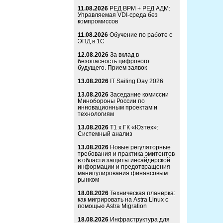
11.08.2026
РЕД ВРМ + РЕД АДМ:
Управляемая VDI-среда без
компромиссов
11.08.2026
Обучение по работе с
ЭПД в 1С
12.08.2026
За вклад в
безопасность цифрового
будущего. Прием заявок
13.08.2026
IT Sailing Day 2026
13.08.2026
Заседание комиссии
Минобороны России по
инновационным проектам и
технологиям
13.08.2026
Т1 x ГК «Юзтех»:
Системный анализ
13.08.2026
Новые регуляторные
требования и практика эмитентов
в области защиты инсайдерской
информации и предотвращения
манипулирования финансовым
рынком
18.08.2026
Техническая планерка:
как мигрировать на Astra Linux с
помощью Astra Migration
18.08.2026
Инфраструктура для