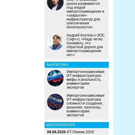
рынок развивается
под эгидой
импортозамещения и
«закрытия»
инфраструктур для
обеспечения
безопасности»
Андрей Козлов («ЭОС
Софт»): «Надо четко
понимать, что
обратной дороги для
импортозамещения
нет»
АНАЛИТИКА
Импортонезависимая
ИТ-инфраструктура:
мифы и реальность,
комментарии
экспертов
Импортонезависимая
ИТ-инфраструктура:
сложности создания,
решения, прогнозы,
комментарии
экспертов
МЕРОПРИЯТИЯ
08.08.2026
ИТ-Пикник 2026