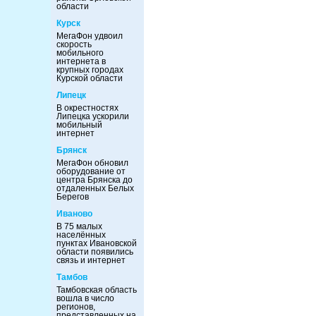
области
Курск
МегаФон удвоил
скорость
мобильного
интернета в
крупных городах
Курской области
Липецк
В окрестностях
Липецка ускорили
мобильный
интернет
Брянск
МегаФон обновил
оборудование от
центра Брянска до
отдаленных Белых
Берегов
Иваново
В 75 малых
населённых
пунктах Ивановской
области появились
связь и интернет
Тамбов
Тамбовская область
вошла в число
регионов,
представленных на