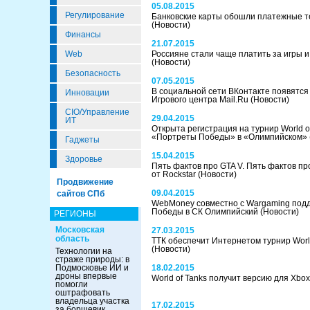
05.08.2015
Регулирование
Банковские карты обошли платежные т
(Новости)
Финансы
21.07.2015
Web
Россияне стали чаще платить за игры и
(Новости)
Безопасность
07.05.2015
В социальной сети ВКонтакте появятся
Инновации
Игрового центра Mail.Ru
(Новости)
CIO/Управление
29.04.2015
ИТ
Открыта регистрация на турнир World o
«Портреты Победы» в «Олимпийском»
Гаджеты
15.04.2015
Здоровье
Пять фактов про GTA V. Пять фактов про
от Rockstar
(Новости)
Продвижение
09.04.2015
сайтов СПб
WebMoney совместно с Wargaming под
Победы в СК Олимпийский
(Новости)
РЕГИОНЫ
Московская
27.03.2015
область
ТТК обеспечит Интернетом турнир Worl
(Новости)
Технологии на
страже природы: в
Подмосковье ИИ и
18.02.2015
дроны впервые
World of Tanks получит версию для Xbo
помогли
оштрафовать
владельца участка
17.02.2015
за борщевик