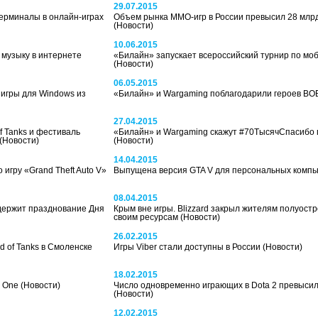
29.07.2015
ерминалы в онлайн-играх
Объем рынка ММО-игр в России превысил 28 млр
(Новости)
10.06.2015
 музыку в интернете
«Билайн» запускает всероссийский турнир по мо
(Новости)
06.05.2015
 игры для Windows из
«Билайн» и Wargaming поблагодарили героев В
27.04.2015
f Tanks и фестиваль
«Билайн» и Wargaming скажут #70TысячСпасибо
(Новости)
(Новости)
14.04.2015
 игру «Grand Theft Auto V»
Выпущена версия GTA V для персональных комп
08.04.2015
держит празднование Дня
Крым вне игры. Blizzard закрыл жителям полуостр
своим ресурсам
(Новости)
26.02.2015
d of Tanks в Смоленске
Игры Viber стали доступны в России
(Новости)
18.02.2015
x One
(Новости)
Число одновременно играющих в Dota 2 превыси
(Новости)
12.02.2015