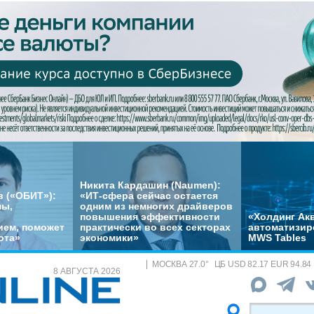
Никита Кардашин (Naumen):
 («ОБИТ»):
«ИТ-сфера сейчас остается
мы,
одним из немногих драйверов
повышения эффективности
«Холдинг Акв
ем, поможет
практически во всех секторах
автоматизир
ота»
экономики»
MWS Tables
МОСКВА
27.0
°
ЦБ
USD 82.17 EUR 94.84
8 АВГУСТА 2026