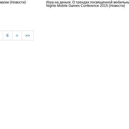
 магии
(Новости)
Игра на деньги. О трендах посвященной мобильны
Nights Mobile Games Conference 2015
(Новости)
6
>
>>