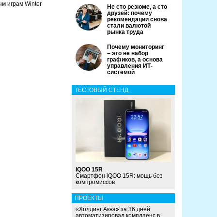
м играм Winter
Не сто резюме, а сто
друзей: почему
рекомендации снова
стали валютой
рынка труда
Почему мониторинг
– это не набор
графиков, а основа
управления ИТ-
системой
ТЕСТОВЫЙ СТЕНД
iQOO 15R
Смартфон iQOO 15R: мощь без
компромиссов
ПРОЕКТЫ
«Холдинг Аква» за 36 дней
автоматизировал комплаенс в