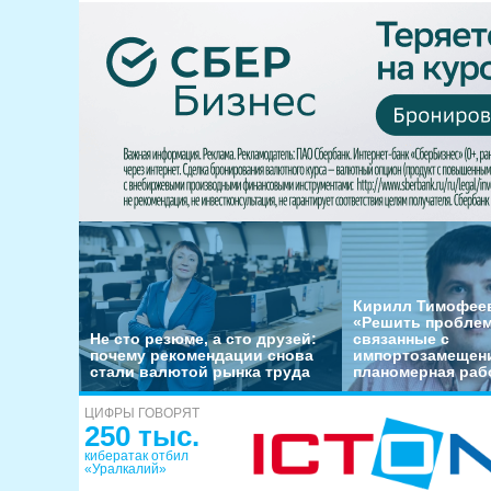
Кирилл Тимофеев
«Решить пробле
Не сто резюме, а сто друзей:
связанные с
почему рекомендации снова
импортозамещени
стали валютой рынка труда
планомерная раб
ЦИФРЫ ГОВОРЯТ
250 тыс.
кибератак отбил
«Уралкалий»