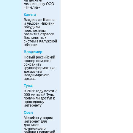
на десятки
миллионов у ООО
«Пчелка»
Калуга
Владислав Шапша
и Андрей Никитин
обсудили
перспективы
развития отрасли
беспилотных
систем в Калужской
области
Владимир
Новый российский
сканер поможет
сохранить
крупноформатные
документы
Владимирского
архива
Тула
В 2026 году почти 7
000 жителей Тулы
получили доступ к
проводному
интернету
Орел
МегаФон ускорил
интернет для
дачников
крупнейшего
района Орловской