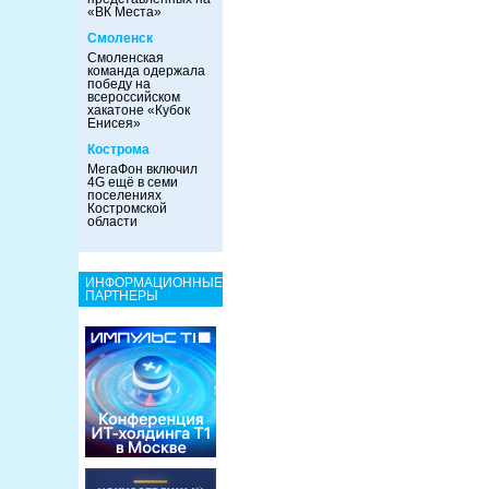
«ВК Места»
Смоленск
Смоленская
команда одержала
победу на
всероссийском
хакатоне «Кубок
Енисея»
Кострома
МегаФон включил
4G ещё в семи
поселениях
Костромской
области
ИНФОРМАЦИОННЫЕ
ПАРТНЕРЫ