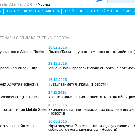
ВЫБРАТЬ РЕГИОН
> Москва
Ы
IT КЛАСС
КОЛОНКА РЕДАКТОРА
IT РЕЙТИНГ
ТЕСТОВЫЙ СТЕНД
РЕЛИЗ
ТЕРИАЛЫ С ЭТИМ КЛЮЧЕВЫМ СЛОВОМ
18.02.2016
«танка» в World of Tanks
Яндекс.Такси запускает в Москве «танкомобили»
23.12.2015
ированием онлайн-игр
Минобрнауки проверит World of Tanks на патриот
16.12.2015
роект Армата
(Новости)
TVzavr займется играми
(Новости)
24.11.2015
 с Windows 10
(Новости)
«Ростелеком» решил заработать на онлайн-игра
03.09.2015
ой стратегии Mobile Strike
«Билайн» отменяет комиссию за покупки в онлайн–
(Новости)
10.08.2015
 версию онлайн-игры
Игры разумом. Россияне как никогда увлеклись он
собираются останавливаться
(Новости)