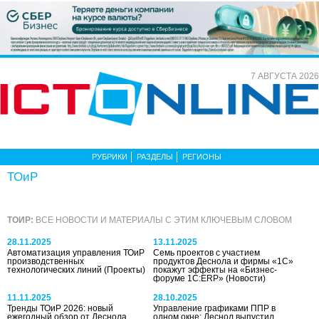
7 АВГУСТА 2026
РУБРИКИ
РАЗДЕЛЫ
РЕГИОНЫ
ТОиР
ТОИР:
ВСЕ НОВОСТИ И МАТЕРИАЛЫ С ЭТИМ КЛЮЧЕВЫМ СЛОВОМ
28.11.2025
13.11.2025
Автоматизация управления ТОиР
Семь проектов с участием
производственных
продуктов Деснола и фирмы «1С»
технологических линий
(Проекты)
покажут эффекты на «Бизнес-
форуме 1С:ERP»
(Новости)
11.11.2025
28.10.2025
Тренды ТОиР 2026: новый
Управление графиками ППР в
ежегодный обзор от Деснола
одном окне: Деснол выпустил