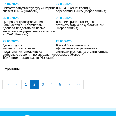
02.04.2025
27.03.2025
Рексофт запускает услугу «Скоринг
ТОиР 4.0: опыт, тренды,
систем ТОиР»
(Новости)
перспективы 2025
(Мероприятия)
26.03.2025
25.03.2025
Цифровая трансформация
ТОиР без риска: как сделать
начинается с 1С: эксперты
автоматизацию результативной?
Деснола представили новые
(Мероприятия)
возможности управления сервисом
и ТОиР
(Новости)
25.03.2025
13.03.2025
Деснол: доля
ТОиР 4.0: как повысить
машиностроительных
эффективность управления
предприятий, внедривших
активами в условиях ограниченных
цифровые решения по управлению
ресурсов
(Новости)
ТОиР, продолжает расти
(Новости)
Страницы:
<<
<
1
2
3
4
5
>
>>