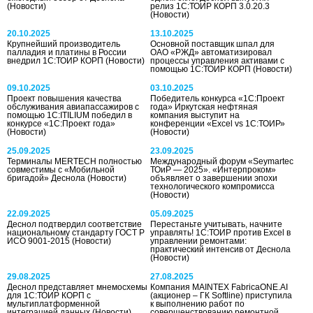
(Новости)
релиз 1С:ТОИР КОРП 3.0.20.3
(Новости)
20.10.2025
13.10.2025
Крупнейший производитель
Основной поставщик шпал для
палладия и платины в России
ОАО «РЖД» автоматизировал
внедрил 1С:ТОИР КОРП
(Новости)
процессы управления активами с
помощью 1С:ТОИР КОРП
(Новости)
09.10.2025
03.10.2025
Проект повышения качества
Победитель конкурса «1С:Проект
обслуживания авиапассажиров с
года» Иркутская нефтяная
помощью 1С:ITILIUM победил в
компания выступит на
конкурсе «1С:Проект года»
конференции «Excel vs 1C:ТОИР»
(Новости)
(Новости)
25.09.2025
23.09.2025
Терминалы MERTECH полностью
Международный форум «Seymartec
совместимы с «Мобильной
ТОиР — 2025». «Интерпроком»
бригадой» Деснола
(Новости)
объявляет о завершении эпохи
технологического компромисса
(Новости)
22.09.2025
05.09.2025
Деснол подтвердил соответствие
Перестаньте учитывать, начните
национальному стандарту ГОСТ Р
управлять! 1С:ТОИР против Excel в
ИСО 9001-2015
(Новости)
управлении ремонтами:
практический интенсив от Деснола
(Новости)
29.08.2025
27.08.2025
Деснол представляет мнемосхемы
Компания MAINTEX FabricaONE.AI
для 1С:ТОИР КОРП с
(акционер – ГК Softline) приступила
мультиплатформенной
к выполнению работ по
интеграцией данных
(Новости)
совершенствованию ремонтной