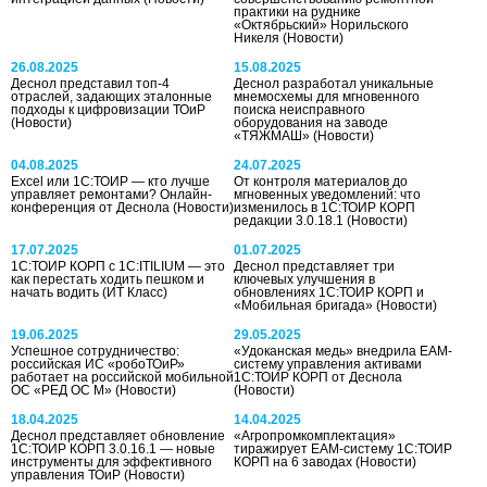
практики на руднике
«Октябрьский» Норильского
Никеля
(Новости)
26.08.2025
15.08.2025
Деснол представил топ-4
Деснол разработал уникальные
отраслей, задающих эталонные
мнемосхемы для мгновенного
подходы к цифровизации ТОиР
поиска неисправного
(Новости)
оборудования на заводе
«ТЯЖМАШ»
(Новости)
04.08.2025
24.07.2025
Excel или 1С:ТОИР — кто лучше
От контроля материалов до
управляет ремонтами? Онлайн-
мгновенных уведомлений: что
конференция от Деснола
(Новости)
изменилось в 1С:ТОИР КОРП
редакции 3.0.18.1
(Новости)
17.07.2025
01.07.2025
1С:ТОИР КОРП c 1С:ITILIUM — это
Деснол представляет три
как перестать ходить пешком и
ключевых улучшения в
начать водить
(ИТ Класс)
обновлениях 1С:ТОИР КОРП и
«Мобильная бригада»
(Новости)
19.06.2025
29.05.2025
Успешное сотрудничество:
«Удоканская медь» внедрила EAM-
российская ИС «робоТОиР»
систему управления активами
работает на российской мобильной
1С:ТОИР КОРП от Деснола
ОС «РЕД ОС М»
(Новости)
(Новости)
18.04.2025
14.04.2025
Деснол представляет обновление
«Агропромкомплектация»
1С:ТОИР КОРП 3.0.16.1 — новые
тиражирует EAM-систему 1С:ТОИР
инструменты для эффективного
КОРП на 6 заводах
(Новости)
управления ТОиР
(Новости)