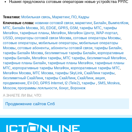
Huawei предложила сотовым операторам новые устройства РРЛС
Тематики:
Мобильная связь
,
Маркетинг
,
ПО
,
Кадры
Ключевые слова:
новинки сотовой связи
,
маркетинг
,
Билайн
,
ВымпелКом
,
МТС
,
Билайн Москва
,
3G
,
EDGE
,
GPRS
,
GSM
,
тарифы МТС
,
тарифы
МегаФон
,
тарифные планы
,
МегаФон
,
МегаФон Центр
,
WAP-портал
,
USSD
,
операторы сотовой связи Москва
,
сотовые операторы Москвы
,
сотовые операторы
,
мобильные операторы
,
мобильные операторы
Москвы
,
сотовые абоненты
,
абоненты сотовой связи
,
тарифы Билайн
,
тарифы Билайн Москва
,
безлимитные тарифы Билайн
,
корпоративные
тарифы Билайн
,
МегаФон тарифы
,
МТС тарифы
,
безлимитный МегаФон
,
тарифные планы Билайн
,
тарифные планы МегаФон
,
тарифные планы
МТС
,
корпоративные тарифы МегаФон
,
корпоративные тарифы МТС
,
МегаФон Москва
,
МТС Москва
,
тарифы SkyLink
,
СкайЛинк тарифы
,
безлимитный СкайЛинк
,
тарифы СкайЛинк
,
СкайЛинк
,
акция
,
продвижение
,
EV-DO
,
GPRS Internet
,
t2 (Tele2)
,
тарифы
,
SMS
,
Moskva
,
Moscow
,
программы лояльности
,
бонус
,
Воронеж
А ЗНАЕТЕ ЛИ ВЫ, ЧТО:
Продвижение сайтов Спб