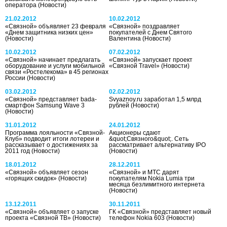
оператора
(Новости)
21.02.2012
10.02.2012
«Связной» объявляет 23 февраля
«Связной» поздравляет
«Днем защитника низких цен»
покупателей с Днем Святого
(Новости)
Валентина
(Новости)
10.02.2012
07.02.2012
«Связной» начинает предлагать
«Связной» запускает проект
оборудование и услуги мобильной
«Связной Travel»
(Новости)
связи «Ростелекома» в 45 регионах
России
(Новости)
03.02.2012
02.02.2012
«Связной» представляет bada-
Svyaznoy.ru заработал 1,5 млрд
смартфон Samsung Wave 3
рублей
(Новости)
(Новости)
31.01.2012
24.01.2012
Программа лояльности «Связной-
Акционеры сдают
Клуб» подводит итоги лотереи и
&quot;Связного&quot;. Сеть
рассказывает о достижениях за
рассматривает альтернативу IPO
2011 год
(Новости)
(Новости)
18.01.2012
28.12.2011
«Связной» объявляет сезон
«Связной» и МТС дарят
«горящих скидок»
(Новости)
покупателям Nokia Lumia три
месяца безлимитного интернета
(Новости)
13.12.2011
30.11.2011
«Связной» объявляет о запуске
ГК «Связной» представляет новый
проекта «Связной ТВ»
(Новости)
телефон Nokia 603
(Новости)