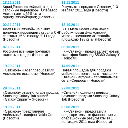
18.11.2011
11.11.2011
&quot;Ростелеком&quot; ведет
Результаты продаж в Связном, 1-3
салонные переговоры. Оператор
квартал 2011 года
(Новости)
может купить 25% сети
&quot;Связной&quot;
(Новости)
02.11.2011
13.10.2011
Доля ГК «Связной» на рынке
В ТЦ Мега Белая Дача начал
денежных переводов в страны СНГ
работу новый флагманский
составит 15 % к концу 2011 года
магазин компании «Связной»
(Новости)
площадью 198 кв. м.
(Новости)
07.10.2011
06.10.2011
Россияне все чаще покупают
ГК «Связной» представляет новый
гаджеты в кредит
(Новости)
смартфон Samsung S5360 Galaxy Y
(Новости)
19.09.2011
14.09.2011
«Связной» и Acer преобразили
Новая площадка для продажи
московские остановки
(Новости)
мобильного контента от компании
Связной Загрузка – терминальная
сеть «Comepay»
(Новости)
29.08.2011
22.08.2011
«Связной» отметил старт продаж
«Связной» одним из первых
Samsung Galaxy Tab акцией
начинает продажи Samsung Galaxy
«Galaxy Спринт»
(Новости)
Tab
(Новости)
19.08.2011
03.08.2011
«Связной» представляет
ГК «Связной» представила
мобильный телефон Nokia Oro
предварительные финансовые и
(Новости)
операционные результаты за 1
полугодие 2011 года
(Новости)