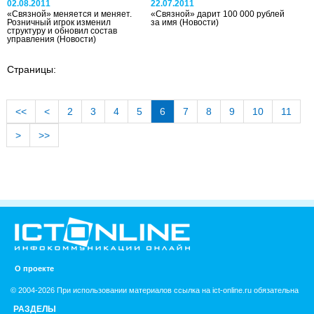
02.08.2011
22.07.2011
«Связной» меняется и меняет.
«Связной» дарит 100 000 рублей
Розничный игрок изменил
за имя
(Новости)
структуру и обновил состав
управления
(Новости)
Страницы:
<<
<
2
3
4
5
6
7
8
9
10
11
>
>>
О проекте
© 2004-2026 При использовании материалов ссылка на ict-online.ru обязательна
РАЗДЕЛЫ