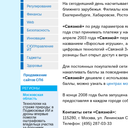
На сегодняшний день насчитывает
Регулирование
ближнего зарубежья. Филиалы к
Финансы
Екатеринбурге, Хабаровске, Росто
Web
«Связной»
по ряду параметров я
Безопасность
года стал принимать платежи у н
апреле 2003 года
«Связной»
перв
Инновации
названием «Взрослые игрушки», а
CIO/Управление
цифровых технологий «Связной 3»
ИТ
розницы был открыт доступ к витр
Гаджеты
Здоровье
Для постоянных покупателей сет
накапливать баллы за повседневн
Продвижение
«Связной»
дешевле с использован
сайтов СПб
баллы, можно узнать в
центрах мо
РЕГИОНЫ
В конце 2008 года была запущена
Московская
область
предоставляя в каждом городе со
Технологии на
страже природы: в
Подмосковье ИИ и
Контакты сети «Связной»:
дроны впервые
помогли
115280, г. Москва, ул. Ленинская С
оштрафовать
Телефон: (495) 287-03-33
владельца участка
за борщевик