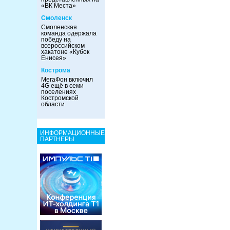
«ВК Места»
Смоленск
Смоленская
команда одержала
победу на
всероссийском
хакатоне «Кубок
Енисея»
Кострома
МегаФон включил
4G ещё в семи
поселениях
Костромской
области
ИНФОРМАЦИОННЫЕ
ПАРТНЕРЫ