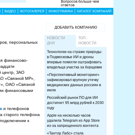
Вопросов больше чем
ответов
Ы
ВИДЕО
ФОТОГАЛЕРЕЯ
ИНФОГРАФИКА
КАТАЛОГ КОМПАНИЙ
ДОБАВИТЬ КОМПАНИЮ
НОВОСТИ
ТОП-
ров, персональных
ДНЯ
НОВОСТИ
Технологии на страже природы:
в Подмосковье ИИ и дроны
ая финансово-
впервые помогли оштрафовать
надцати
владельца участка за борщевик
й центр, ЗАО
«Перспективный мониторинг»
АО «Связной МР»,
зафиксировал крупную утечку
г», ОАО «Связной
медицинских данных россиян в
ими финансовыми
июле
Российский рынок ПО для ИИ
достигнет 95 млрд рублей к 2030
году
в
и телефонов
на старого телефона
Apple на несколько часов
 подключение к
удалила Telegram из App Store
из-за запрещенного контента
«Тантор Лабс» стала