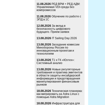
11.08.2026
РЕД ВРМ + РЕД АДМ:
Управляемая VDI-среда без
компромиссов
11.08.2026
Обучение по работе с
ЭПД в 1С
12.08.2026
За вклад в
безопасность цифрового
будущего. Прием заявок
13.08.2026
IT Sailing Day 2026
13.08.2026
Заседание комиссии
Минобороны России по
инновационным проектам и
технологиям
13.08.2026
Т1 x ГК «Юзтех»:
Системный анализ
13.08.2026
Новые регуляторные
требования и практика эмитентов
в области защиты инсайдерской
информации и предотвращения
манипулирования финансовым
рынком
18.08.2026
Техническая планерка:
как мигрировать на Astra Linux с
помощью Astra Migration
18.08.2026
Инфраструктура для