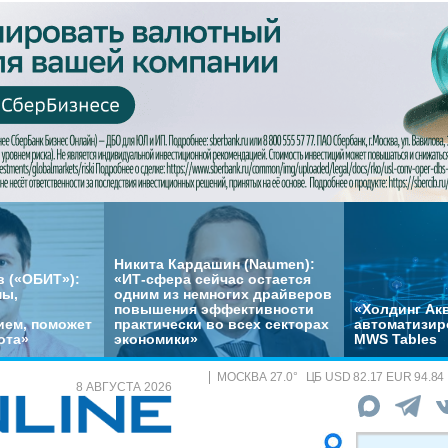
Никита Кардашин (Naumen):
 («ОБИТ»):
«ИТ-сфера сейчас остается
мы,
одним из немногих драйверов
повышения эффективности
«Холдинг Акв
ем, поможет
практически во всех секторах
автоматизир
ота»
экономики»
MWS Tables
МОСКВА
27.0
°
ЦБ
USD 82.17 EUR 94.84
8 АВГУСТА 2026