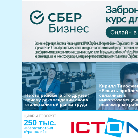
Кирилл Тимофеев
«Решить пробле
Не сто резюме, а сто друзей:
связанные с
почему рекомендации снова
импортозамещени
стали валютой рынка труда
планомерная раб
ЦИФРЫ ГОВОРЯТ
250 тыс.
кибератак отбил
«Уралкалий»