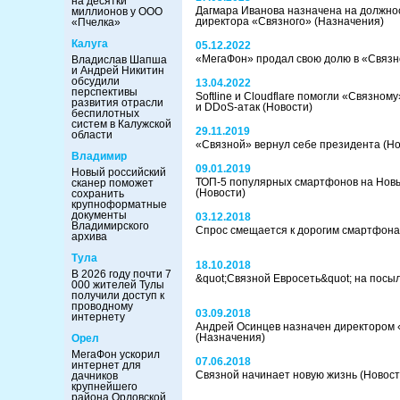
на десятки
Дагмара Иванова назначена на должно
миллионов у ООО
директора «Связного»
(Назначения)
«Пчелка»
Калуга
05.12.2022
«МегаФон» продал свою долю в «Связ
Владислав Шапша
и Андрей Никитин
обсудили
13.04.2022
перспективы
Softline и Cloudflare помогли «Связном
развития отрасли
и DDoS-атак
(Новости)
беспилотных
систем в Калужской
29.11.2019
области
«Связной» вернул себе президента
(Но
Владимир
09.01.2019
Новый российский
ТОП-5 популярных смартфонов на Новы
сканер поможет
(Новости)
сохранить
крупноформатные
документы
03.12.2018
Владимирского
Спрос смещается к дорогим смартфон
архива
Тула
18.10.2018
В 2026 году почти 7
&quot;Связной Евросеть&quot; на посы
000 жителей Тулы
получили доступ к
проводному
03.09.2018
интернету
Андрей Осинцев назначен директором 
(Назначения)
Орел
МегаФон ускорил
07.06.2018
интернет для
Связной начинает новую жизнь
(Новост
дачников
крупнейшего
района Орловской