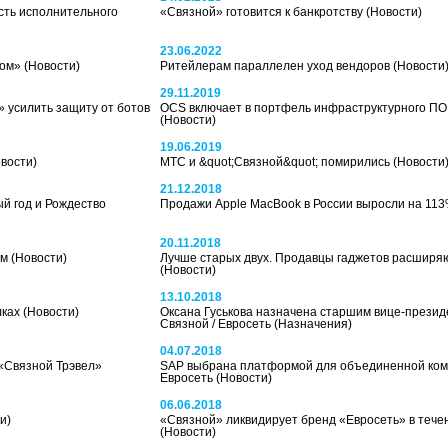
сть исполнительного
«Связной» готовится к банкротству
(Новости)
23.06.2022
ном»
(Новости)
Ритейлерам параллелен уход вендоров
(Новости
29.11.2019
у» усилить защиту от ботов
OCS включает в портфель инфраструктурного П
(Новости)
19.06.2019
вости)
МТС и &quot;Связной&quot; помирились
(Новости
21.12.2018
й год и Рождество
Продажи Apple MacBook в России выросли на 11
20.11.2018
ам
(Новости)
Лучше старых двух. Продавцы гаджетов расширяют
(Новости)
13.10.2018
лках
(Новости)
Оксана Гуськова назначена старшим вице-прези
Связной / Евросеть
(Назначения)
04.07.2018
«Связной Трэвел»
SAP выбрана платформой для объединенной ком
Евросеть
(Новости)
06.06.2018
и)
«Связной» ликвидирует бренд «Евросеть» в тече
(Новости)