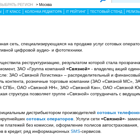
ВЫБРАТЬ РЕГИОН
> Москва
Ы
IT КЛАСС
КОЛОНКА РЕДАКТОРА
IT РЕЙТИНГ
ТЕСТОВЫЙ СТЕНД
РЕЛИЗ
ная сеть, специализирующаяся на продаже услуг сотовых операто
ативной цифровой аудио- и фототехники.
ществила реструктуризацию, результатом которой стала прозрачн
 момент, ЗАО «Группа компаний
«Связной»
- владелец акций один
сле: ЗАО «Связной Логистика» – распределительный и финансовы
ель контента, розничные торговые компании (ЗАО «Связной МС», З
 СПБ», ОАО «Связной НН», ЗАО «Связной Кзн», ОАО «Связной Ю
кая структура позволяет группе «Связной» сотрудничать с ведущ
фициальным дистрибьютором производителей
сотовых телефоно
м крупнейших
сотовых операторов
. Услуги сети
«Связной»
- заме
ем платежей без комиссии, оформление полисов автострахования,
ов в кредит, ряд информационных
SMS
-сервисов.