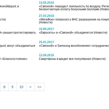
14.05.2018
язной&quot; и
«Связной» передаст лояльность по воздуху. Рите
бесконтактную оплату бонусными баллами
(Ново
27.03.2018
сти)
«МегаФон» попросил у ФАС разрешение на покуп
(Новости)
10.08.2017
й» решил протестировать
«Евросеть» и «Связной» объединятся
(Новости)
25.01.2017
quot; могут объединиться
«Связной» и Samsung возобновляют сотрудниче
12.09.2016
Ф «Благосостояние»
Смартфоны в кредит все популярнее
(Новости)
8
9
10
>
>>