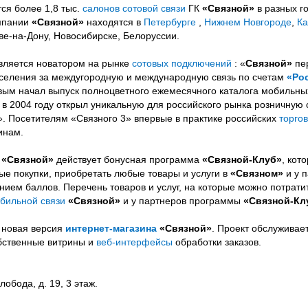
ся более 1,8 тыс.
салонов сотовой связи
ГК
«Связной»
в разных г
омпании
«Связной»
находятся в
Петербурге
,
Нижнем Новгороде
,
Ка
ве-на-Дону, Новосибирске, Белоруссии.
вляется новатором на рынке
сотовых подключений
: «
Связной»
пе
аселения за междугородную и международную связь по счетам
«Ро
ым начал выпуск полноцветного ежемесячного каталога мобильны
 в 2004 году открыл уникальную для российского рынка розничную 
. Посетителям «Связного 3» впервые в практике российских
торго
инам.
и
«Связной»
действует бонусная программа
«Связной-Клуб»
, кот
ые покупки, приобретать любые товары и услуги в
«Связном»
и у п
ием баллов. Перечень товаров и услуг, на которые можно потрат
бильной связи
«Связной»
и у партнеров программы
«Связной-Кл
 новая версия
интернет-магазина
«Связной»
. Проект обслуживае
бственные витрины и
веб-интерфейсы
обработки заказов.
лобода, д. 19, 3 этаж.