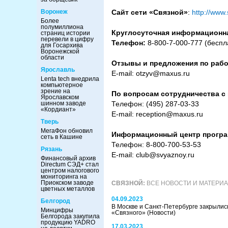
Воронеж
Сайт сети «Связной»
:
http://www
Более
полумиллиона
Круглосуточная информационна
страниц истории
перевели в цифру
Телефон:
8-800-7-000-777 (беспл
для Госархива
Воронежской
области
Отзывы и предложения по работ
Ярославль
E-mail: otzyv@maxus.ru
Lenta tech внедрила
компьютерное
зрение на
По вопросам сотрудничества с
Ярославском
шинном заводе
Телефон: (495) 287-03-33
«Кордиант»
E-mail: reception@maxus.ru
Тверь
МегаФон обновил
Информационный центр програ
сеть в Кашине
Телефон: 8-800-700-53-53
Рязань
E-mail: club@svyaznoy.ru
Финансовый архив
Directum СЭД+ стал
центром налогового
мониторинга на
Приокском заводе
СВЯЗНОЙ:
ВСЕ НОВОСТИ И МАТЕРИ
цветных металлов
04.09.2023
Белгород
В Москве и Санкт-Петербурге закрылис
Минцифры
«Связного»
(Новости)
Белгорода закупила
продукцию YADRO
17.03.2023