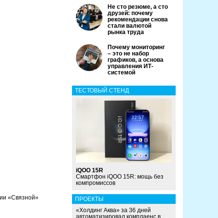
Не сто резюме, а сто
друзей: почему
рекомендации снова
стали валютой
рынка труда
Почему мониторинг
– это не набор
графиков, а основа
управления ИТ-
системой
ТЕСТОВЫЙ СТЕНД
iQOO 15R
Смартфон iQOO 15R: мощь без
компромиссов
нии «Связной»
ПРОЕКТЫ
«Холдинг Аква» за 36 дней
автоматизировал комплаенс в