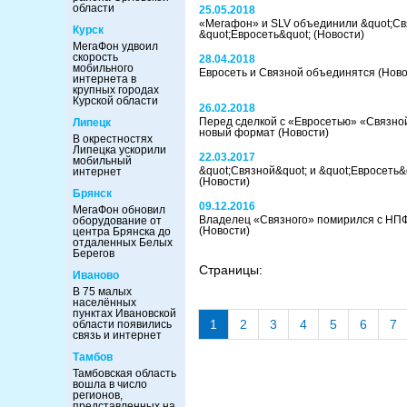
области
25.05.2018
«Мегафон» и SLV объединили &quot;Св
Курск
&quot;Евросеть&quot;
(Новости)
МегаФон удвоил
скорость
28.04.2018
мобильного
Евросеть и Связной объединятся
(Ново
интернета в
крупных городах
Курской области
26.02.2018
Перед сделкой с «Евросетью» «Связно
Липецк
новый формат
(Новости)
В окрестностях
Липецка ускорили
22.03.2017
мобильный
&quot;Связной&quot; и &quot;Евросеть&
интернет
(Новости)
Брянск
09.12.2016
МегаФон обновил
Владелец «Связного» помирился с НП
оборудование от
(Новости)
центра Брянска до
отдаленных Белых
Берегов
Страницы:
Иваново
В 75 малых
населённых
пунктах Ивановской
1
2
3
4
5
6
7
области появились
связь и интернет
Тамбов
Тамбовская область
вошла в число
регионов,
представленных на