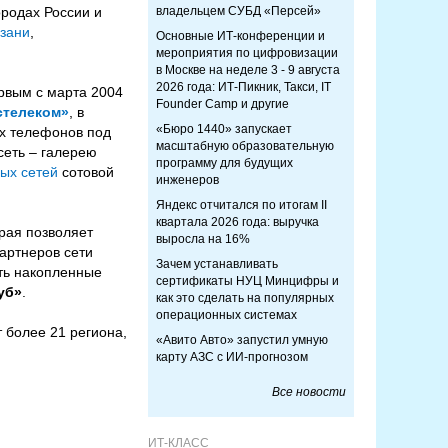
ородах России и
владельцем СУБД «Персей»
зани
,
Основные ИТ-конференции и
мероприятия по цифровизации
в Москве на неделе 3 - 9 августа
2026 года: ИТ-Пикник, Такси, IT
рвым с марта 2004
Founder Camp и другие
стелеком»
, в
«Бюро 1440» запускает
х телефонов под
масштабную образовательную
сеть – галерею
программу для будущих
вых сетей
сотовой
инженеров
Яндекс отчитался по итогам II
квартала 2026 года: выручка
орая позволяет
выросла на 16%
артнеров сети
Зачем устанавливать
ить накопленные
сертификаты НУЦ Минцифры и
уб»
.
как это сделать на популярных
операционных системах
т более 21 региона,
«Авито Авто» запустил умную
карту АЗС с ИИ-прогнозом
Все новости
ИТ-КЛАСС