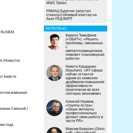
MWS Tables
РМИАЦ Бурятии запустил
отказоустойчивый кластер на
базе РЕД ВИРТ
)
ИНТЕРВЬЮ
О RuSIEM
Кирилл Тимофеев
(«ОБИТ»): «Решить
проблемы, связанные
с
)
импортозамещением,
поможет планомерная
работа»
3%
(Новости)
Никита Кардашин
(Naumen): «ИТ-сфера
сейчас остается
 trade-in
одним из немногих
драйверов повышения
эффективности
практически во всех
дентом компании
секторах экономики»
Алексей Наумов,
«Группа Астра»:
пании Связной |
«Наши эксперты
профессионально
делают свою работу в
части PR»
ние года
Максим Березин (Orion
soft): «Российский