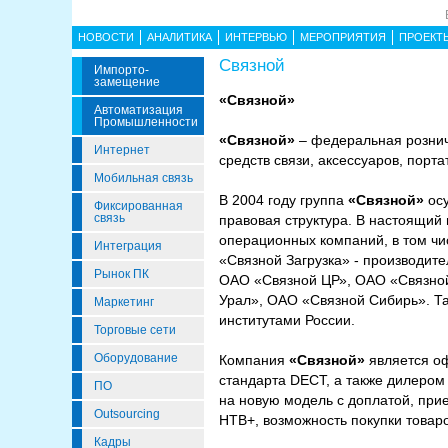
НОВОСТИ
АНАЛИТИКА
ИНТЕРВЬЮ
МЕРОПРИЯТИЯ
ПРОЕКТ
Связной
Импорто­
Замещение
«Связной»
Автоматизация
Промышленности
«Связной»
– федеральная рознич
Интернет
средств связи, аксессуаров, порт
Мобильная связь
В 2004 году группа
«Связной»
осу
Фиксированная
связь
правовая структура. В настоящий
операционных компаний, в том чи
Интеграция
«Связной Загрузка» - производит
Рынок ПК
ОАО «Связной ЦР», ОАО «Связной
Урал», ОАО «Связной Сибирь». Та
Маркетинг
институтами России.
Торговые сети
Оборудование
Компания
«Связной»
является о
стандарта DECT, а также дилеро
ПО
на новую модель с доплатой, при
Outsourcing
НТВ+, возможность покупки товар
Кадры