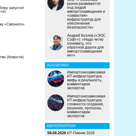
рынок развивается
под эгидой
йлер запустит
сти)
импортозамещения и
«закрытия»
инфраструктур для
обеспечения
ку «Связного»
безопасности»
Андрей Козлов («ЭОС
Софт»): «Надо четко
понимать, что
обратной дороги для
импортозамещения
нет»
ство
(Новости)
АНАЛИТИКА
Импортонезависимая
ИТ-инфраструктура:
мифы и реальность,
комментарии
экспертов
Импортонезависимая
ИТ-инфраструктура:
сложности создания,
решения, прогнозы,
комментарии
экспертов
МЕРОПРИЯТИЯ
08.08.2026
ИТ-Пикник 2026