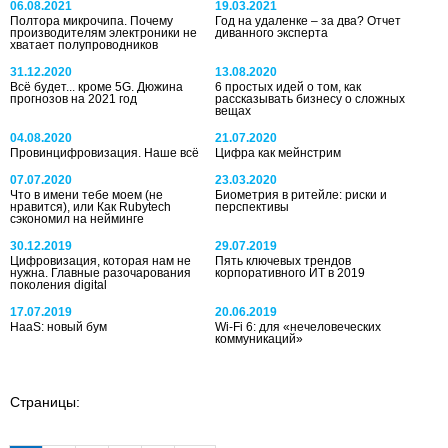
06.08.2021
19.03.2021
Полтора микрочипа. Почему
Год на удаленке – за два? Отчет
производителям электроники не
диванного эксперта
хватает полупроводников
31.12.2020
13.08.2020
Всё будет... кроме 5G. Дюжина
6 простых идей о том, как
прогнозов на 2021 год
рассказывать бизнесу о сложных
вещах
04.08.2020
21.07.2020
Провинцифровизация. Наше всё
Цифра как мейнстрим
07.07.2020
23.03.2020
Что в имени тебе моем (не
Биометрия в ритейле: риски и
нравится), или Как Rubytech
перспективы
сэкономил на нейминге
30.12.2019
29.07.2019
Цифровизация, которая нам не
Пять ключевых трендов
нужна. Главные разочарования
корпоративного ИТ в 2019
поколения digital
17.07.2019
20.06.2019
HaaS: новый бум
Wi-Fi 6: для «нечеловеческих
коммуникаций»
Страницы: