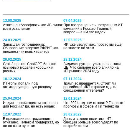
12.08.2025
07.04.2025
Атака на «Аэрофлот» как ИБ-пинок
Про возвращение иностранных ИТ-
всем остальным
компаний в Россию. Главный
вопрос — а им это надо?
24.03.2025
12.03.2025
Зависшая господдержка:
ИИ уже уволил вас, просто вы еще
Обновление в верхах РФРИТ как
не знаете об этом
предвестник новых грантов
20.02.2025
28.12.2024
Grok 3 против ChatGPT: больше
Видимая рука регулятора и ставка
языковых моделей хороших и
ЦБ: Что сильнее всего влияло на
разных
ИТ-рынок в 2024 году
10.12.2024
07.11.2024
ИТ-топы попали под
Трамп возвращается. Стоит ли
антикоррупционную раздачу
российской ИКТ-отрасли ждать
санкционной оттепели?
25.04.2024
12.01.2024
Индия – поставщик смартфонов
Что 2024 год нам готовит? Главные
для России? Да, но есть нюанс
прогнозы в сфере ИТ и телекома
12.07.2022
28.02.2022
В признании пострадавшим –
Деньги важнее политики: ИТ-
отказано. Телеком поддержат, но
санкции больше всего ударят по
не по всем пунктам
потребителям