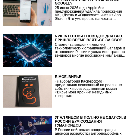
GOOGLE?
25 июня 2026 года Apple без
предупреждения удалила приложения
VK, «Дзен» и «Одноклассники» из App
Store. «Это уже просто наглость»,...
NVIDIA ГОТОВИТ ПОВОДОК ДЛЯ GPU.
ПРИШЛО ВРЕМЯ ВЗЯТЬСЯ ЗА СВОЁ
С момента введения жестких
технологических ограничений Западом в
отношении России и ухода иностранных
вендоров многие российские компании...
Ё-МОЕ, ВИРЬЁ!
«Лаборатория Касперского»
представила основанный на реальных
событиях производственный роман
«Вирьё моё! Хроники невидимых
хакерских...
УПАЛ ЛИЦОМ В ПОЛ, НО НЕ СДАЛСЯ. В
РОССИИ БУМ СОЗДАНИЯ
ГУМАНОИДОВ
В России небывалая концентрация
анонсов разработки антропоморфных