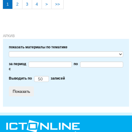
1
2
3
4
>
>>
АРХИВ
показать материалы по тематике
за период
по
c
Выводить по
записей