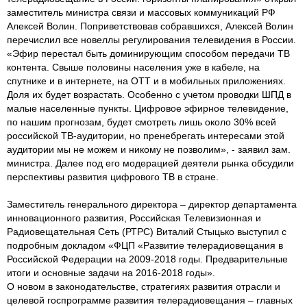
заместитель министра связи и массовых коммуникаций РФ
Алексей Волин. Поприветствовав собравшихся, Алексей Волин
перечислил все новеллы регулирования телевидения в России.
«Эфир перестал быть доминирующим способом передачи ТВ
контента. Свыше половины населения уже в кабеле, на
спутнике и в интернете, на ОТТ и в мобильных приложениях.
Доля их будет возрастать. Особенно с учетом проводки ШПД в
малые населенные пункты. Цифровое эфирное телевидение,
по нашим прогнозам, будет смотреть лишь около 30% всей
российской ТВ-аудитории, но пренебрегать интересами этой
аудитории мы не можем и никому не позволим», - заявил зам.
министра. Далее под его модерацией деятели рынка обсудили
перспективы развития цифрового ТВ в стране.
Заместитель генерального директора – директор департамента
инновационного развития, Российская Телевизионная и
Радиовещательная Сеть (РТРС) Виталий Стыцько выступил с
подробным докладом «ФЦП «Развитие телерадиовещания в
Российской Федерации на 2009-2018 годы. Предварительные
итоги и основные задачи на 2016-2018 годы».
О новом в законодательстве, стратегиях развития отрасли и
целевой госпрограмме развития телерадиовещания – главных