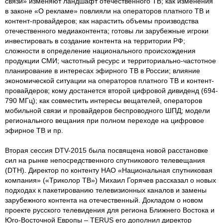
связи» изменяют ландшафт отечественного ТВ; как изменения
в законе «О рекламе» повлияли на операторов платного ТВ и
контент-провайдеров; как нарастить объемы производства
отечественного медиаконтента; готовы ли зарубежные игроки
инвестировать в создание контента на территории РФ;
сложности в определение национального происхождения
продукции СМИ; частотный ресурс и территориально-частотное
планирование в интересах эфирного ТВ в России; влияние
экономической ситуации на операторов платного ТВ и контент-
провайдеров; кому достанется второй цифровой дивиденд (694-
790 МГц); как совместить интересы вещателей, операторов
мобильной связи и провайдеров беспроводного ШПД; модели
регионального вещания при полном переходе на цифровое
эфирное ТВ и пр.
Вторая сессия DTV-2015 была посвящена новой расстановке
сил на рынке непосредственного спутникового телевещания
(DTH). Директор по контенту НАО «Национальная спутниковая
компания» («Триколор ТВ») Михаил Горячев рассказал о новых
подходах к пакетированию телевизионных каналов и замены
зарубежного контента на отечественный. Докладом о новом
проекте русского телевидения для региона Ближнего Востока и
Юго-Восточной Европы – TERUS его дополнил директор