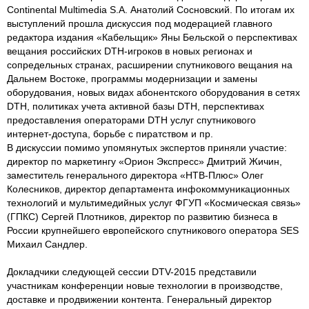
Continental Multimedia S.A. Анатолий Сосновский. По итогам их
выступлений прошла дискуссия под модерацией главного
редактора издания «Кабельщик» Яны Бельской о перспективах
вещания российских DTH-игроков в новых регионах и
сопредельных странах, расширении спутникового вещания на
Дальнем Востоке, программы модернизации и замены
оборудования, новых видах абонентского оборудования в сетях
DTH, политиках учета активной базы DTH, перспективах
предоставления операторами DTH услуг спутникового
интернет-доступа, борьбе с пиратством и пр.
В дискуссии помимо упомянутых экспертов приняли участие:
директор по маркетингу «Орион Экспресс» Дмитрий Жичин,
заместитель генерального директора «НТВ-Плюс» Олег
Колесников, директор департамента инфокоммуникационных
технологий и мультимедийных услуг ФГУП «Космическая связь»
(ГПКС) Сергей Плотников, директор по развитию бизнеса в
России крупнейшего европейского спутникового оператора SES
Михаил Сандлер.
Докладчики следующей сессии DTV-2015 представили
участникам конференции новые технологии в производстве,
доставке и продвижении контента. Генеральный директор