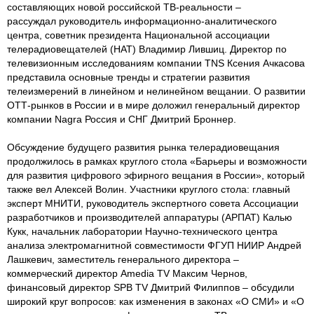
составляющих новой российской ТВ-реальности –
рассуждал руководитель информационно-аналитического
центра, советник президента Национальной ассоциации
телерадиовещателей (НАТ) Владимир Лившиц. Директор по
телевизионным исследованиям компании TNS Ксения Ачкасова
представила основные тренды и стратегии развития
телеизмерений в линейном и нелинейном вещании. О развитии
ОТТ-рынков в России и в мире доложил генеральный директор
компании Nagra Россия и СНГ Дмитрий Броннер.
Обсуждение будущего развития рынка телерадиовещания
продолжилось в рамках круглого стола «Барьеры и возможности
для развития цифрового эфирного вещания в России», который
также вел Алексей Волин. Участники круглого стола: главный
эксперт МНИТИ, руководитель экспертного совета Ассоциации
разработчиков и производителей аппаратуры (АРПАТ) Калью
Кукк, начальник лаборатории Научно-технического центра
анализа электромагнитной совместимости ФГУП НИИР Андрей
Лашкевич, заместитель генерального директора –
коммерческий директор Amedia TV Максим Чернов,
финансовый директор SPB TV Дмитрий Филиппов – обсудили
широкий круг вопросов: как изменения в законах «О СМИ» и «О