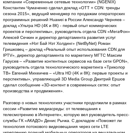
компании «Современные сетевые технологии» (NGENIX)
Константин Чумаченко сделал доклад «ОТТ + CDN: тренды
сезона 2015», ведущий менеджер по продажам операторских
программных решений Huawei в России Александр Черняев –
доклад «Ультра HD (4К и 8К) - первый опыт коммерческих
проектов и перспективы», руководитель отдела CDN «МегаФон»
Алексей Сечкин и директор департамента развития услуг
телевидения «Нэт Бай Нэт Холдинг» (NetByNet) Роман
Гришковец – доклад «Реальный опыт использования CDN для
IPTV», директор департамента по маркетингу МГТС Максим
Гарусев – «Развитие контентных сервисов на базе сети GPON»,
руководитель отдела технологического маркетинга «Триколор
ТВ» Евгений Михеичев – «Ultra HD (4K и 8К): первые проекты и
перспективы», управляющий 3D Media Group Дмитрий Ершов
сделал сообщение «3D-контент в современных сетях: опыт
производства и продвижения».
Разговор о новых технологиях участники продолжили в рамках
сессии «Развитие медиасреды: от телевещания к
телесмотрению в Интернете», которую вел руководитель пресс-
службы ГК «АКАДО» Денис Рычка. С докладом «Поможет ли
технология потокового видеовещания через сети LTE
укреплению позиций мобильных операторов на вещательном