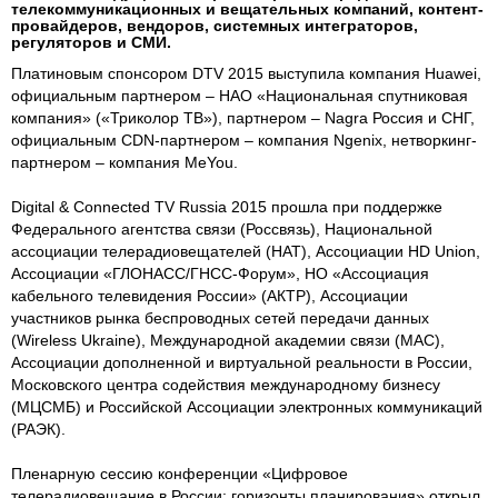
телекоммуникационных и вещательных компаний, контент-
провайдеров, вендоров, системных интеграторов,
регуляторов и СМИ.
Платиновым спонсором DTV 2015 выступила компания Huawei,
официальным партнером – НАО «Национальная спутниковая
компания» («Триколор ТВ»), партнером – Nagra Россия и СНГ,
официальным CDN-партнером – компания Ngenix, нетворкинг-
партнером – компания MeYou.
Digital & Connected TV Russia 2015 прошла при поддержке
Федерального агентства связи (Россвязь), Национальной
ассоциации телерадиовещателей (НАТ), Ассоциации HD Union,
Ассоциации «ГЛОНАСС/ГНСС-Форум», НО «Ассоциация
кабельного телевидения России» (АКТР), Ассоциации
участников рынка беспроводных сетей передачи данных
(Wireless Ukraine), Международной академии связи (МАС),
Ассоциации дополненной и виртуальной реальности в России,
Московского центра содействия международному бизнесу
(МЦСМБ) и Российской Ассоциации электронных коммуникаций
(РАЭК).
Пленарную сессию конференции «Цифровое
телерадиовещание в России: горизонты планирования» открыл