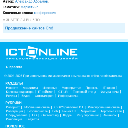
Автор:
Александр Абрамов
.
Тематики:
Маркетинг
Ключевые слова:
конференция
А ЗНАЕТЕ ЛИ ВЫ, ЧТО:
Продвижение сайтов Спб
О проекте
© 2004-2026 При использовании материалов ссылка на ict-online.ru обязательна
РАЗДЕЛЫ
Новости
Аналитика
Интервью
Мероприятия
Проекты
IT класс
Колонка редактора
IT рейтинг
ICT Life
Тестовый стенд
Фигура речи
Релизы
Видео
Фотогалерея
Инфографика
РУБРИКИ
Интернет
Мобильная связь
CIO/Управление ИТ
Фиксированная связь
Интеграция
Безопасность
Веб
Рынок ПК
Маркетинг
Торговые сети
Оборудование
ПО
Outsourcing
Кадры
Регулирование
Финансы
Инновации
Гаджеты
ПОЛЕЗНОЕ