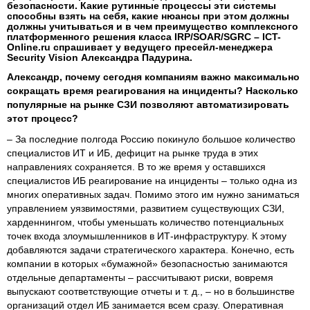
безопасности. Какие рутинные процессы эти системы
способны взять на себя, какие нюансы при этом должны
должны учитываться и в чем преимущество комплексного
платформенного решения класса IRP/SOAR/SGRC – ICT-
Online.ru спрашивает у ведущего пресейл-менеджера
Security Vision Александра Падурина.
Александр, почему сегодня компаниям важно максимально
сокращать время реагирования на инциденты? Насколько
популярные на рынке СЗИ позволяют автоматизировать
этот процесс?
– За последние полгода Россию покинуло большое количество
специалистов ИТ и ИБ, дефицит на рынке труда в этих
направлениях сохраняется. В то же время у оставшихся
специалистов ИБ реагирование на инциденты – только одна из
многих оперативных задач. Помимо этого им нужно заниматься
управлением уязвимостями, развитием существующих СЗИ,
харденнингом, чтобы уменьшать количество потенциальных
точек входа злоумышленников в ИТ-инфраструктуру. К этому
добавляются задачи стратегического характера. Конечно, есть
компании в которых «бумажной» безопасностью занимаются
отдельные департаменты – рассчитывают риски, вовремя
выпускают соответствующие отчеты и т. д., – но в большинстве
организаций отдел ИБ занимается всем сразу. Оперативная