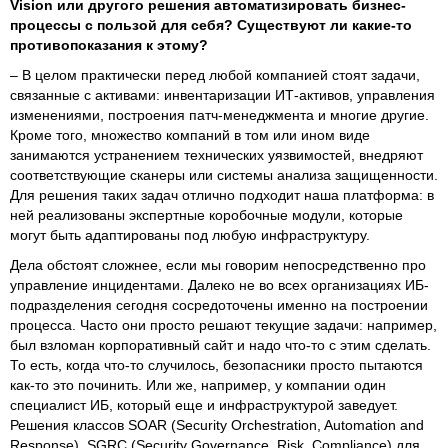
Vision
или другого решения автоматизировать бизнес-
процессы с пользой для себя? Существуют ли какие-то
противопоказания к этому?
– В целом практически перед любой компанией стоят задачи,
связанные с активами: инвентаризации ИТ-активов, управления
изменениями, построения патч-менеджмента и многие другие.
Кроме того, множество компаний в том или ином виде
занимаются устранением технических уязвимостей, внедряют
соответствующие сканеры или системы анализа защищенности.
Для решения таких задач отлично подходит наша платформа: в
ней реализованы экспертные коробочные модули, которые
могут быть адаптированы под любую инфраструктуру.
Дела обстоят сложнее, если мы говорим непосредственно про
управление инцидентами. Далеко не во всех организациях ИБ-
подразделения сегодня сосредоточены именно на построении
процесса. Часто они просто решают текущие задачи: например,
был взломан корпоративный сайт и надо что-то с этим сделать.
То есть, когда что-то случилось, безопасники просто пытаются
как-то это починить. Или же, например, у компании один
специалист ИБ, который еще и инфраструктурой заведует.
Решения классов SOAR (Security Orchestration, Automation and
Response), SGRC (Security Governance, Risk, Compliance) для