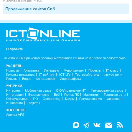
А ЗНАЕТЕ ЛИ ВЫ, ЧТО:
Продвижение сайтов Спб
О проекте
© 2004-2026 При использовании материалов ссылка на ict-online.ru обязательна
РАЗДЕЛЫ
Новости
Аналитика
Интервью
Мероприятия
Проекты
IT класс
Колонка редактора
IT рейтинг
ICT Life
Тестовый стенд
Фигура речи
Релизы
Видео
Фотогалерея
Инфографика
РУБРИКИ
Интернет
Мобильная связь
CIO/Управление ИТ
Фиксированная связь
Интеграция
Безопасность
Веб
Рынок ПК
Маркетинг
Торговые сети
Оборудование
ПО
Outsourcing
Кадры
Регулирование
Финансы
Инновации
Гаджеты
ПОЛЕЗНОЕ
Аренда VPS