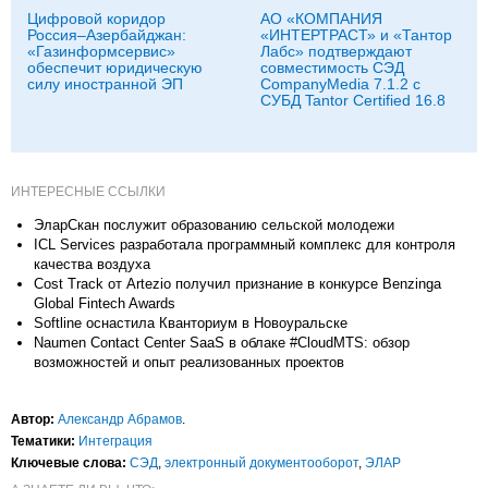
Цифровой коридор
АО «КОМПАНИЯ
Россия–Азербайджан:
«ИНТЕРТРАСТ» и «Тантор
«Газинформсервис»
Лабс» подтверждают
обеспечит юридическую
совместимость СЭД
силу иностранной ЭП
CompanyMedia 7.1.2 с
СУБД Tantor Certified 16.8
ИНТЕРЕСНЫЕ ССЫЛКИ
ЭларСкан послужит образованию сельской молодежи
ICL Services разработала программный комплекс для контроля
качества воздуха
Cost Track от Artezio получил признание в конкурсе Benzinga
Global Fintech Awards
Softline оснастила Кванториум в Новоуральске
Naumen Contact Center SaaS в облаке #CloudMTS: обзор
возможностей и опыт реализованных проектов
Автор:
Александр Абрамов
.
Тематики:
Интеграция
Ключевые слова:
СЭД
,
электронный документооборот
,
ЭЛАР