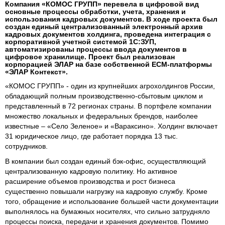
Компания «КОМОС ГРУПП» перевела в цифровой вид
основные процессы обработки, учета, хранения и
использования кадровых документов. В ходе проекта был
создан единый централизованный электронный архив
кадровых документов холдинга, проведена интеграция с
корпоративной учетной системой 1С:ЗУП,
автоматизированы процессы ввода документов в
цифровое хранилище. Проект был реализован
корпорацией ЭЛАР на базе собственной ECM-платформы
«ЭЛАР Контекст».
«КОМОС ГРУПП» - один из крупнейших агрохолдингов России,
обладающий полным производственно-сбытовым циклом и
представленный в 72 регионах страны. В портфеле компании
множество локальных и федеральных брендов, наиболее
известные – «Село Зеленое» и «Вараксино». Холдинг включает
31 юридическое лицо, где работает порядка 13 тыс.
сотрудников.
В компании был создан единый бэк-офис, осуществляющий
централизованную кадровую политику. Но активное
расширение объемов производства и рост бизнеса
существенно повышали нагрузку на кадровую службу. Кроме
того, обращение и использование большей части документации
выполнялось на бумажных носителях, что сильно затрудняло
процессы поиска, передачи и хранения документов. Помимо