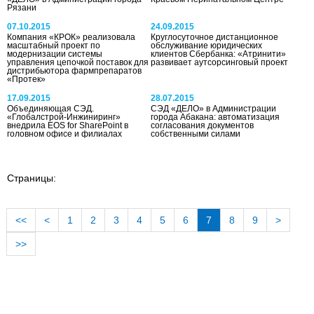
Рязани
07.10.2015
24.09.2015
Компания «КРОК» реализовала
Круглосуточное дистанционное
масштабный проект по
обслуживание юридических
модернизации системы
клиентов Сбербанка: «Атринити»
управления цепочкой поставок для
развивает аутсорсинговый проект
дистрибьютора фармпрепаратов
«Протек»
17.09.2015
28.07.2015
Объединяющая СЭД.
СЭД «ДЕЛО» в Администрации
«Глобалстрой-Инжиниринг»
города Абакана: автоматизация
внедрила EOS for SharePoint в
согласования документов
головном офисе и филиалах
собственными силами
Страницы:
<<
<
1
2
3
4
5
6
7
8
9
>
>>