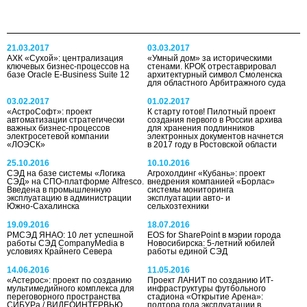
21.03.2017
03.03.2017
АХК «Сухой»: централизация
«Умный дом» за историческими
ключевых бизнес-процессов на
стенами. КРОК отреставрировал
базе Oracle E-Business Suite 12
архитектурный символ Смоленска
для областного Арбитражного суда
03.02.2017
01.02.2017
«АстроСофт»: проект
К старту готов! Пилотный проект
автоматизации стратегически
создания первого в России архива
важных бизнес-процессов
для хранения подлинников
электросетевой компании
электронных документов начнется
«ЛОЭСК»
в 2017 году в Ростовской области
25.10.2016
10.10.2016
СЭД на базе системы «Логика
Агрохолдинг «Кубань»: проект
СЭД» на СПО-платформе Alfresco.
внедрения компанией «Борлас»
Введена в промышленную
системы мониторинга
эксплуатацию в администрации
эксплуатации авто- и
Южно-Сахалинска
сельхозтехники
19.09.2016
18.07.2016
РМСЭД ЯНАО: 10 лет успешной
EOS for SharePoint в мэрии города
работы СЭД CompanyMedia в
Новосибирска: 5-летний юбилей
условиях Крайнего Севера
работы единой СЭД
14.06.2016
11.05.2016
«Астерос»: проект по созданию
Проект ЛАНИТ по созданию ИТ-
мультимедийного комплекса для
инфраструктуры футбольного
переговорного пространства
стадиона «Открытие Арена»:
СИБУРа / ВИДЕОИНТЕРВЬЮ
полтора года эксплуатации в