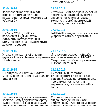
штатном режиме
22.04.2016
28.03.2016
Копировальная техника для
«Атоммаш»: проект по внедрению
страховой компании. Canon
автоматизированной системы
продолжает сотрудничество с СГ
управления конструкторско-
«Уралсиб»
технологической подготовкой
производства Teamcenter
29.01.2016
27.01.2016
На базе СЭД «ДЕЛО» и
БИНБАНК стандартизирует сервис
подсистемы «ДЕЛО-Web».
устройств самообслуживания
Алтайский государственный
медуниверситет автоматизирует
документооборот
20.01.2016
23.12.2015
Управление казначейством в
Инструмент совместной работы,
группе «Ашан». Автоматизировала
контроля и экономии. ТФОМС
ГК «Борлас»
Свердловской области развивает
EOS for SharePoint
21.12.2015
18.12.2015
В Контрольно-Счетной Палате
Системный интегратор
Москвы внедрена система EOS for
«Инфосистемы Джет» на базе
SharePoint
решений Oracle автоматизировал
программы лояльности и
маркетинга для компании «Рив
Гош»
30.11.2015
26.10.2015
На пути к юридически значимому
Организация системы
электронному документообороту.
видеонаблюдения на базе
«СофтЭксперт» развивает СЭД
оборудования Axis в Приморском
«ДЕЛО» в Администрации города
Краевом Перинатальном Центре