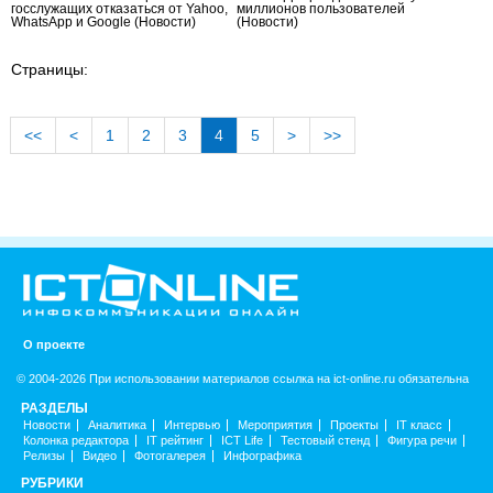
госслужащих отказаться от Yahoo,
миллионов пользователей
WhatsApp и Google
(Новости)
(Новости)
Страницы:
<<
<
1
2
3
4
5
>
>>
О проекте
© 2004-2026 При использовании материалов ссылка на ict-online.ru обязательна
РАЗДЕЛЫ
Новости
Аналитика
Интервью
Мероприятия
Проекты
IT класс
Колонка редактора
IT рейтинг
ICT Life
Тестовый стенд
Фигура речи
Релизы
Видео
Фотогалерея
Инфографика
РУБРИКИ