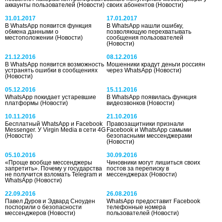
аккаунты пользователей
(Новости)
своих абонентов
(Новости)
31.01.2017
17.01.2017
В WhatsApp появится функция
В WhatsApp нашли ошибку,
обмена данными о
позволяющую перехватывать
местоположении
(Новости)
сообщения пользователей
(Новости)
21.12.2016
08.12.2016
В WhatsApp появится возможность
Мошенники крадут деньги россиян
устранять ошибки в сообщениях
через WhatsApp
(Новости)
(Новости)
05.12.2016
15.11.2016
WhatsApp покидает устаревшие
В WhatsApp появилась функция
платформы
(Новости)
видеозвонков
(Новости)
10.11.2016
21.10.2016
Бесплатный WhatsApp и Facebook
Правозащитники признали
Messenger. У Virgin Media в сети 4G
Facebook и WhatsApp самыми
(Новости)
безопасными мессенджерами
(Новости)
05.10.2016
30.09.2016
«Проще вообще мессенджеры
Чиновники могут лишиться своих
запретить». Почему у государства
постов за переписку в
не получится взломать Telegram и
мессенджерах
(Новости)
WhatsApp
(Новости)
22.09.2016
26.08.2016
Павел Дуров и Эдвард Сноуден
WhatsApp предоставит Facebook
поспорили о безопасности
телефонные номера
мессенджеров
(Новости)
пользователей
(Новости)