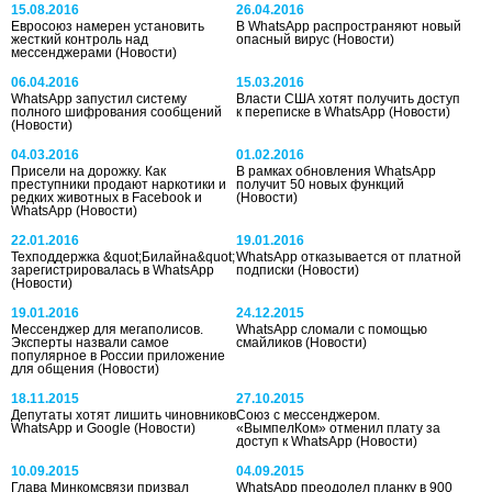
15.08.2016
26.04.2016
Евросоюз намерен установить
В WhatsApp распространяют новый
жесткий контроль над
опасный вирус
(Новости)
мессенджерами
(Новости)
06.04.2016
15.03.2016
WhatsApp запустил систему
Власти США хотят получить доступ
полного шифрования сообщений
к переписке в WhatsApp
(Новости)
(Новости)
04.03.2016
01.02.2016
Присели на дорожку. Как
В рамках обновления WhatsApp
преступники продают наркотики и
получит 50 новых функций
редких животных в Facebook и
(Новости)
WhatsApp
(Новости)
22.01.2016
19.01.2016
Техподдержка &quot;Билайна&quot;
WhatsApp отказывается от платной
зарегистрировалась в WhatsApp
подписки
(Новости)
(Новости)
19.01.2016
24.12.2015
Мессенджер для мегаполисов.
WhatsApp сломали с помощью
Эксперты назвали самое
смайликов
(Новости)
популярное в России приложение
для общения
(Новости)
18.11.2015
27.10.2015
Депутаты хотят лишить чиновников
Союз с мессенджером.
WhatsApp и Google
(Новости)
«ВымпелКом» отменил плату за
доступ к WhatsApp
(Новости)
10.09.2015
04.09.2015
Глава Минкомсвязи призвал
WhatsApp преодолел планку в 900