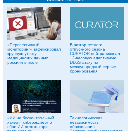
«Перспективный
В разгар летнего
мониторинг» зафиксировал
отпускного сезона
крупную утечку
CURATOR нейтрализовал
медицинских данных
12-часовую адаптивную
россиян в июле
DDoS-атаку на
международный сервис
бронирования
«ИИ не бесконтрольный
Технологическая
хакер»: киберэксперт о
независимость
сбое ИИ-агентов при
образования:
тестировании
Державинский университет