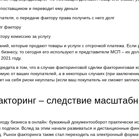
 поставщиком и переводит ему деньги
ателя, о передаче фактору права получить с него долг
лг фактору
тору комиссию за услугу
ний, которые продают товары и услуги с отсрочкой платежа. Если
 бизнесу, то сегодня его используют и представители МСП – их д
2021 году.
редита в том, что в случае факторинговой сделки факторинговая 
рямую от ваших покупателей, а в некоторых случаях (при заключени
ет на себя риски неуплаты (если ваш покупатель не сможет заплати
кторинг – следствие масштаб
оду бизнеса в онлайн: бумажный документооборот практически ис
й подписи. Вслед за этим начали развиваться и дистанционные фи
. Рынок факторинга также стал переходить на электронный форма