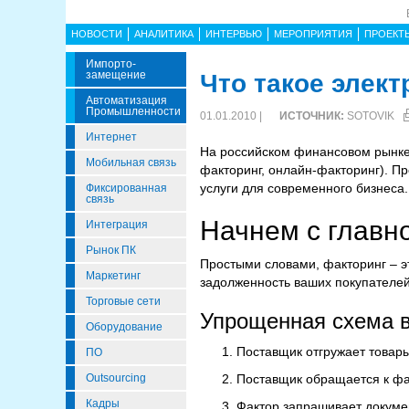
НОВОСТИ
АНАЛИТИКА
ИНТЕРВЬЮ
МЕРОПРИЯТИЯ
ПРОЕКТ
Импорто­
Замещение
Что такое элек
Автоматизация
Промышленности
01.01.2010 |
ИСТОЧНИК:
SOTOVIK
Интернет
На российском финансовом рынке
Мобильная связь
факторинг, онлайн-факторинг). П
услуги для современного бизнеса.
Фиксированная
связь
Начнем с главно
Интеграция
Рынок ПК
Простыми словами, факторинг – эт
Маркетинг
задолженность ваших покупателей
Торговые сети
Упрощенная схема в
Оборудование
Поставщик отгружает товары
ПО
Outsourcing
Поставщик обращается к фа
Кадры
Фактор запрашивает докумен