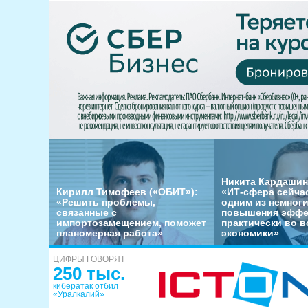
Никита Кардашин
Кирилл Тимофеев («ОБИТ»):
«ИТ-сфера сейча
«Решить проблемы,
одним из немног
связанные с
повышения эффе
импортозамещением, поможет
практически во в
планомерная работа»
экономики»
ЦИФРЫ ГОВОРЯТ
250 тыс.
кибератак отбил
«Уралкалий»