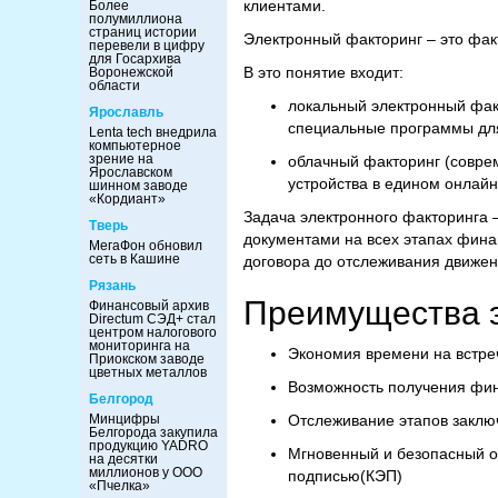
клиентами.
Более
полумиллиона
страниц истории
Электронный факторинг – это фак
перевели в цифру
для Госархива
В это понятие входит:
Воронежской
области
локальный электронный факт
Ярославль
специальные программы дл
Lenta tech внедрила
компьютерное
зрение на
облачный факторинг (соврем
Ярославском
устройства в едином онлайн
шинном заводе
«Кордиант»
Задача электронного факторинга 
Тверь
документами на всех этапах фина
МегаФон обновил
сеть в Кашине
договора до отслеживания движени
Рязань
Преимущества э
Финансовый архив
Directum СЭД+ стал
центром налогового
мониторинга на
Экономия времени на встре
Приокском заводе
цветных металлов
Возможность получения фи
Белгород
Минцифры
Отслеживание этапов заклю
Белгорода закупила
продукцию YADRO
Мгновенный и безопасный 
на десятки
миллионов у ООО
подписью(КЭП)
«Пчелка»