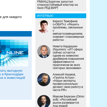
РМИАЦ Бурятии запустил
отказоустойчивый кластер на
базе РЕД ВИРТ
ИНТЕРВЬЮ
е для каждого
Кирилл Тимофеев
(«ОБИТ»): «Решить
проблемы, связанные
с
импортозамещением,
поможет планомерная
работа»
Никита Кардашин
(Naumen): «ИТ-сфера
сейчас остается
одним из немногих
драйверов повышения
эффективности
практически во всех
секторах экономики»
рать выгодную
у в Краснодаре
Алексей Наумов,
ни и инвестиций
«Группа Астра»:
«Наши эксперты
профессионально
делают свою работу в
части PR»
Максим Березин (Orion
soft): «Российский
рынок развивается
под эгидой