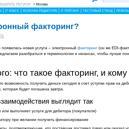
ВЫБРАТЬ РЕГИОН
> Москва
Ы
IT КЛАСС
КОЛОНКА РЕДАКТОРА
IT РЕЙТИНГ
ТЕСТОВЫЙ СТЕНД
РЕЛИЗ
тронный факторинг?
 появилась новая услуга – электронный
факторинг
(он же EDI-факт
редлагаем разобраться в терминологии и нюансах, чтобы лучше по
го: что такое факторинг, и кому
о возможность получить деньги сегодня в счет уступки прав на де
, которая будет погашена завтра.
заимодействия выглядит так
 или выполняет услуги для дебитора (покупателя)
ктору при желании получить финансирование
ты, подтверждающие, что поставщик доставил товар или оказал у