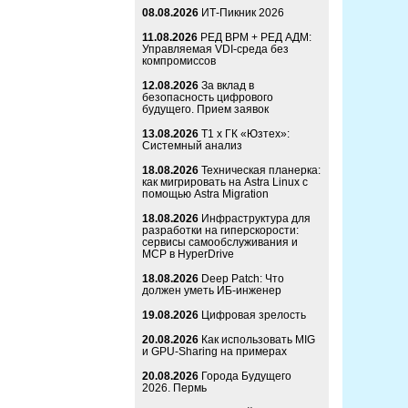
08.08.2026
ИТ-Пикник 2026
11.08.2026
РЕД ВРМ + РЕД АДМ:
Управляемая VDI-среда без
компромиссов
12.08.2026
За вклад в
безопасность цифрового
будущего. Прием заявок
13.08.2026
Т1 x ГК «Юзтех»:
Системный анализ
18.08.2026
Техническая планерка:
как мигрировать на Astra Linux с
помощью Astra Migration
18.08.2026
Инфраструктура для
разработки на гиперскорости:
сервисы самообслуживания и
MCP в HyperDrive
18.08.2026
Deep Patch: Что
должен уметь ИБ-инженер
19.08.2026
Цифровая зрелость
20.08.2026
Как использовать MIG
и GPU-Sharing на примерах
20.08.2026
Города Будущего
2026. Пермь