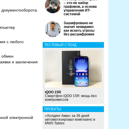
– это не набор
графиков, а основа
 документооборота.
управления ИТ-
системой
Зашифровано не
значит невидимо:
омпьютер
как искать угрозы
без расшифровки
вия с любого
ТЕСТОВЫЙ СТЕНД
ы обмен
заявки и заключения
iQOO 15R
Смартфон iQOO 15R: мощь без
компромиссов
ПРОЕКТЫ
«Холдинг Аква» за 36 дней
нной электронной
автоматизировал комплаенс в
MWS Tables