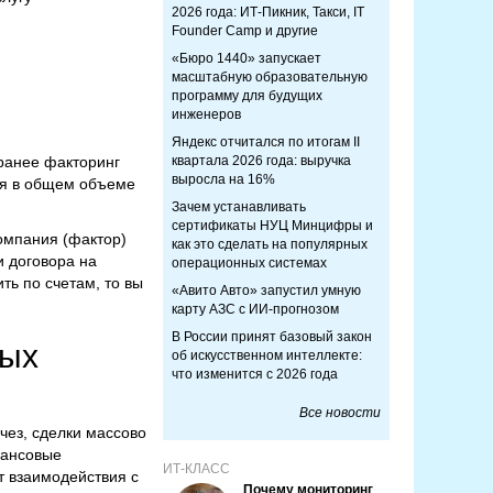
2026 года: ИТ-Пикник, Такси, IT
Founder Camp и другие
«Бюро 1440» запускает
масштабную образовательную
программу для будущих
инженеров
Яндекс отчитался по итогам II
 ранее факторинг
квартала 2026 года: выручка
выросла на 16%
оля в общем объеме
Зачем устанавливать
сертификаты НУЦ Минцифры и
компания (фактор)
как это сделать на популярных
и договора на
операционных системах
ть по счетам, то вы
«Авито Авто» запустил умную
карту АЗС с ИИ-прогнозом
В России принят базовый закон
ных
об искусственном интеллекте:
что изменится с 2026 года
Все новости
чез, сделки массово
нансовые
ИТ-КЛАСС
т взаимодействия с
Почему мониторинг