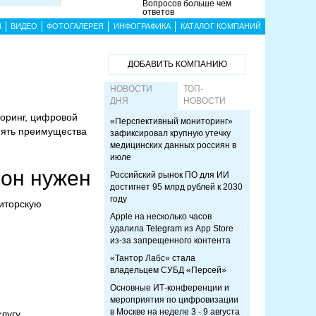
Вопросов больше чем
ответов
Ы
ВИДЕО
ФОТОГАЛЕРЕЯ
ИНФОГРАФИКА
КАТАЛОГ КОМПАНИЙ
ДОБАВИТЬ КОМПАНИЮ
НОВОСТИ
ТОП-
ДНЯ
НОВОСТИ
оринг, цифровой
«Перспективный мониторинг»
нять преимущества
зафиксировал крупную утечку
медицинских данных россиян в
июле
 он нужен
Российский рынок ПО для ИИ
достигнет 95 млрд рублей к 2030
году
биторскую
Apple на несколько часов
удалила Telegram из App Store
из-за запрещенного контента
«Тантор Лабс» стала
владельцем СУБД «Персей»
Основные ИТ-конференции и
мероприятия по цифровизации
в Москве на неделе 3 - 9 августа
слугу