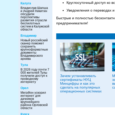
Круглосуточный доступ ко 
Калуга
Владислав Шапша
Уведомления о переводах и
и Андрей Никитин
обсудили
перспективы
Быстрые и полностью бесконтактн
развития отрасли
предпринимателя!
беспилотных
систем в Калужской
области
Владимир
Новый российский
сканер поможет
сохранить
крупноформатные
документы
Владимирского
архива
Тула
В 2026 году почти 7
000 жителей Тулы
Зачем устанавливать
М
получили доступ к
проводному
сертификаты НУЦ
э
интернету
Минцифры и как это
в
сделать на популярных
с
Орел
операционных системах
МегаФон ускорил
интернет для
дачников
крупнейшего
района Орловской
области
Курск