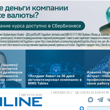
 (Naumen):
с остается
их драйверов
Алексей Нау
ктивности
«Холдинг Аква» за 36 дней
Астра»: «На
сех секторах
автоматизировал комплаенс в
профессиона
MWS Tables
свою работу 
МОСКВА
33.1
°
ЦБ
USD 81.41 EUR 94.06
7 АВГУСТА 2026