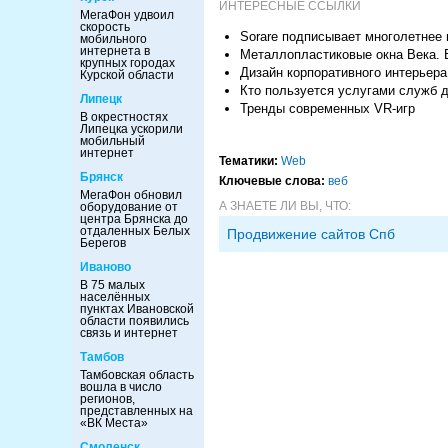
ИНТЕРЕСНЫЕ ССЫЛКИ
МегаФон удвоил
скорость
Sorare подписывает многолетнее 
мобильного
интернета в
Металлопластиковые окна Века. 
крупных городах
Дизайн корпоративного интерьера
Курской области
Кто пользуется услугами служб д
Липецк
Тренды современных VR-игр
В окрестностях
Липецка ускорили
мобильный
интернет
Тематики:
Web
Брянск
Ключевые слова:
веб
МегаФон обновил
А ЗНАЕТЕ ЛИ ВЫ, ЧТО:
оборудование от
центра Брянска до
отдаленных Белых
Продвижение сайтов Спб
Берегов
Иваново
В 75 малых
населённых
пунктах Ивановской
области появились
связь и интернет
Тамбов
Тамбовская область
вошла в число
регионов,
представленных на
«ВК Места»
Смоленск