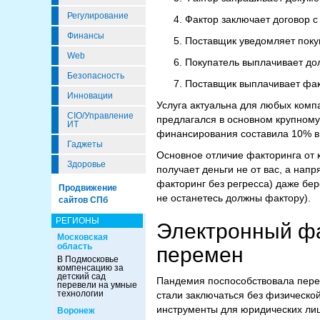
Регулирование
Фактор заключает договор с
Финансы
Поставщик уведомляет покуп
Web
Покупатель выплачивает до
Безопасность
Поставщик выплачивает фак
Инновации
Услуга актуальна для любых компа
CIO/Управление
предлагался в основном крупному
ИТ
финансирования составила 10% в 
Гаджеты
Основное отличие факторинга от к
Здоровье
получает деньги не от вас, а нап
факторинг без регресса) даже бер
Продвижение
не останетесь должны фактору).
сайтов СПб
РЕГИОНЫ
Электронный фа
Московская
область
перемен
В Подмосковье
компенсацию за
детский сад
Пандемия поспособствовала перех
перевели на умные
технологии
стали заключаться без физическо
инструменты для юридических лиц
Воронеж