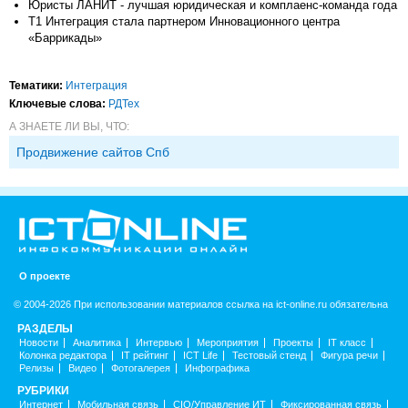
Юристы ЛАНИТ - лучшая юридическая и комплаенс-команда года
Т1 Интеграция стала партнером Инновационного центра
«Баррикады»
Тематики:
Интеграция
Ключевые слова:
РДТех
А ЗНАЕТЕ ЛИ ВЫ, ЧТО:
Продвижение сайтов Спб
О проекте
© 2004-2026 При использовании материалов ссылка на ict-online.ru обязательна
РАЗДЕЛЫ
Новости
Аналитика
Интервью
Мероприятия
Проекты
IT класс
Колонка редактора
IT рейтинг
ICT Life
Тестовый стенд
Фигура речи
Релизы
Видео
Фотогалерея
Инфографика
РУБРИКИ
Интернет
Мобильная связь
CIO/Управление ИТ
Фиксированная связь