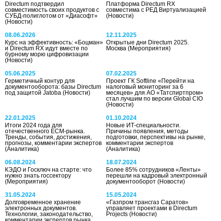
Directum подтвердил
Платформа Directum RX
совместимость своих продуктов с
совместима с РЕД Виртуализацией
СУБД-полиглотом от «Диасофт»
(Новости)
(Новости)
08.06.2026
12.11.2025
Курс на эффективность: «Боцман»
Открытые дни Directum 2025.
и Directum RX идут вместе по
Москва
(Мероприятия)
бурному морю цифровизации
(Новости)
05.06.2025
07.02.2025
Герметичный контур для
Проект ГК Softline «Перейти на
документооборота: базы Directum
налоговый мониторинг за 6
под защитой Jatoba
(Новости)
месяцев» для АО «Татспиртпром»
стал лучшим по версии Global CIO
(Новости)
22.01.2025
01.10.2024
Итоги 2024 года для
Новые ИТ-специальности.
отечественного ЕСМ-рынка.
Причины появления, методы
Тренды, события, достижения,
подготовки, перспективы на рынке,
прогнозы, комментарии экспертов
комментарии экспертов
(Аналитика)
(Аналитика)
06.08.2024
18.07.2024
КЭДО и Госключ на старте: что
Более 85% сотрудников «Ленты»
нужно знать госсектору
перешли на кадровый электронный
(Мероприятия)
документооборот
(Новости)
31.05.2024
15.05.2024
Долговременное хранение
«Газпром трансгаз Саратов»
электронных документов.
управляет проектами в Directum
Технологии, законодательство,
Projects
(Новости)
комментарии экспертов рынка