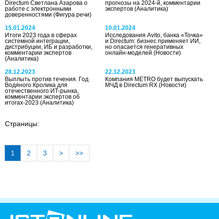
Directum Светлана Азарова о
прогнозы на 2024-й, комментарии
работе с электронными
экспертов
(Аналитика)
доверенностями
(Фигура речи)
15.01.2024
10.01.2024
Итоги 2023 года в сферах
Исследования Avito, банка «Точка»
системной интеграции,
и Directum: бизнес применяет ИИ,
дистрибуции, ИБ и разработки,
но опасается генеративных
комментарии экспертов
онлайн-моделей
(Новости)
(Аналитика)
28.12.2023
22.12.2023
Выплыть против течения. Год
Компания METRO будет выпускать
Водяного Кролика для
МЧД в Directum RX
(Новости)
отечественного ИТ-рынка,
комментарии экспертов об
итогах-2023
(Аналитика)
Страницы:
1
2
3
>
>>