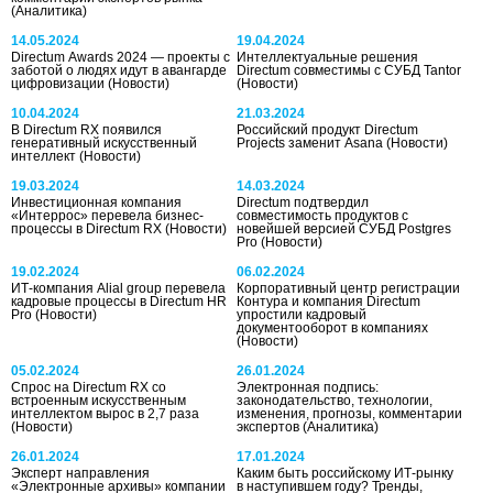
(Аналитика)
14.05.2024
19.04.2024
Directum Awards 2024 — проекты с
Интеллектуальные решения
заботой о людях идут в авангарде
Directum совместимы с СУБД Tantor
цифровизации
(Новости)
(Новости)
10.04.2024
21.03.2024
В Directum RX появился
Российский продукт Directum
генеративный искусственный
Projects заменит Asana
(Новости)
интеллект
(Новости)
19.03.2024
14.03.2024
Инвестиционная компания
Directum подтвердил
«Интеррос» перевела бизнес-
совместимость продуктов с
процессы в Directum RX
(Новости)
новейшей версией СУБД Postgres
Pro
(Новости)
19.02.2024
06.02.2024
ИТ-компания Alial group перевела
Корпоративный центр регистрации
кадровые процессы в Directum HR
Контура и компания Directum
Pro
(Новости)
упростили кадровый
документооборот в компаниях
(Новости)
05.02.2024
26.01.2024
Спрос на Directum RX со
Электронная подпись:
встроенным искусственным
законодательство, технологии,
интеллектом вырос в 2,7 раза
изменения, прогнозы, комментарии
(Новости)
экспертов
(Аналитика)
26.01.2024
17.01.2024
Эксперт направления
Каким быть российскому ИТ-рынку
«Электронные архивы» компании
в наступившем году? Тренды,