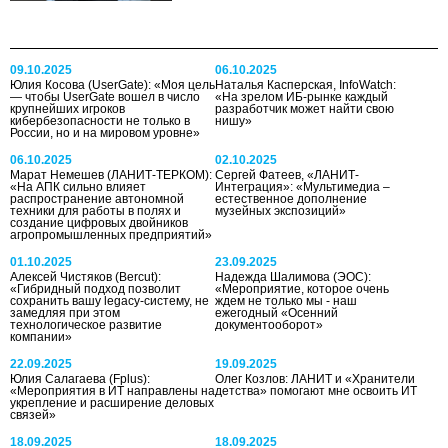
09.10.2025
06.10.2025
Юлия Косова (UserGate): «Моя цель
Наталья Касперская, InfoWatch:
— чтобы UserGate вошел в число
«На зрелом ИБ-рынке каждый
крупнейших игроков
разработчик может найти свою
кибербезопасности не только в
нишу»
России, но и на мировом уровне»
06.10.2025
02.10.2025
Марат Немешев (ЛАНИТ-ТЕРКОМ):
Сергей Фатеев, «ЛАНИТ-
«На АПК сильно влияет
Интеграция»: «Мультимедиа –
распространение автономной
естественное дополнение
техники для работы в полях и
музейных экспозиций»
создание цифровых двойников
агропромышленных предприятий»
01.10.2025
23.09.2025
Алексей Чистяков (Bercut):
Надежда Шалимова (ЭОС):
«Гибридный подход позволит
«Мероприятие, которое очень
сохранить вашу legacy-систему, не
ждем не только мы - наш
замедляя при этом
ежегодный «Осенний
технологическое развитие
документооборот»
компании»
22.09.2025
19.09.2025
Юлия Салагаева (Fplus):
Олег Козлов: ЛАНИТ и «Хранители
«Мероприятия в ИТ направлены на
детства» помогают мне освоить ИТ
укрепление и расширение деловых
связей»
18.09.2025
18.09.2025