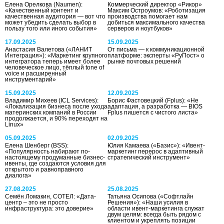
Елена Орелкова (Naumen):
Коммерческий директор «Рикор»
«Качественный контент и
Максим Остроумов: «Роботизация
качественная аудитория — вот что
производства помогает нам
может убедить сделать выбор в
добиться максимального качества
пользу того или иного события»
серверов и ноутбуков»
17.09.2025
15.09.2025
Анастасия Валетова («ЛАНИТ
От письма — к коммуникационной
Интеграция»): «Маркетинг крупного
платформе: эксперты «РуПост» о
интегратора теперь имеет более
рынке почтовых решений
человеческое лицо, тёплый tone of
voice и расширенный
инструментарий»
15.09.2025
12.09.2025
Владимир Михеев (ICL Services):
Борис Фастовецкий (Fplus): «Не
«Локализация бизнеса после ухода
адаптация, а разработка — BIOS
материнских компаний в России
Fplus пишется с чистого листа»
продолжается, и 90% переходят на
Linux»
05.09.2025
02.09.2025
Елена Шенберг (BSS):
Юлия Камаева («Базис»): «Ивент-
«Популярность набирают по-
маркетинг перерос в адаптивный
настоящему продуманные бизнес-
стратегический инструмент»
ивенты, где создаются условия для
открытого и равноправного
диалога»
27.08.2025
25.08.2025
Семён Ломакин, СОТЕЛ: «Дата-
Татьяна Осипова («Софтлайн
центр – это не просто
Решения»): «Наши усилия в
инфраструктура: это доверие»
области ивент-маркетинга служат
двум целям: всегда быть рядом с
клиентом и укреплять позиции