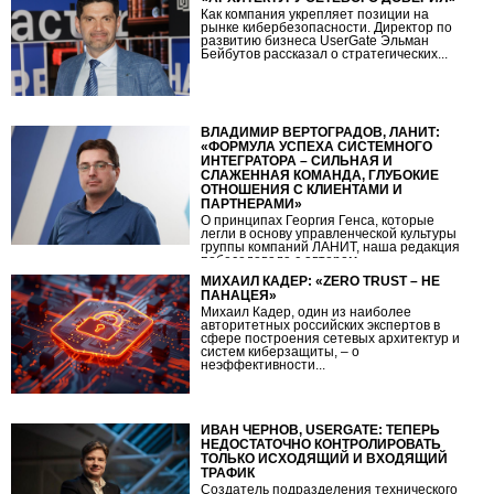
Как компания укрепляет позиции на
рынке кибербезопасности. Директор по
развитию бизнеса UserGate Эльман
Бейбутов рассказал о стратегических...
ВЛАДИМИР ВЕРТОГРАДОВ, ЛАНИТ:
«ФОРМУЛА УСПЕХА СИСТЕМНОГО
ИНТЕГРАТОРА – СИЛЬНАЯ И
СЛАЖЕННАЯ КОМАНДА, ГЛУБОКИЕ
ОТНОШЕНИЯ С КЛИЕНТАМИ И
ПАРТНЕРАМИ»
О принципах Георгия Генса, которые
легли в основу управленческой культуры
группы компаний ЛАНИТ, наша редакция
побеседовала с автором...
МИХАИЛ КАДЕР: «ZERO TRUST – НЕ
ПАНАЦЕЯ»
Михаил Кадер, один из наиболее
авторитетных российских экспертов в
сфере построения сетевых архитектур и
систем киберзащиты, – о
неэффективности...
ИВАН ЧЕРНОВ, USERGATE: ТЕПЕРЬ
НЕДОСТАТОЧНО КОНТРОЛИРОВАТЬ
ТОЛЬКО ИСХОДЯЩИЙ И ВХОДЯЩИЙ
ТРАФИК
Создатель подразделения технического