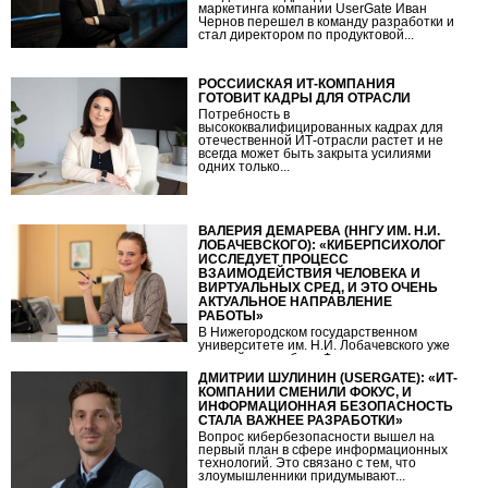
маркетинга компании UserGate Иван
Чернов перешел в команду разработки и
стал директором по продуктовой...
РОССИЙСКАЯ ИТ-КОМПАНИЯ
ГОТОВИТ КАДРЫ ДЛЯ ОТРАСЛИ
Потребность в
высококвалифицированных кадрах для
отечественной ИТ-отрасли растет и не
всегда может быть закрыта усилиями
одних только...
ВАЛЕРИЯ ДЕМАРЁВА (ННГУ ИМ. Н.И.
ЛОБАЧЕВСКОГО): «КИБЕРПСИХОЛОГ
ИССЛЕДУЕТ ПРОЦЕСС
ВЗАИМОДЕЙСТВИЯ ЧЕЛОВЕКА И
ВИРТУАЛЬНЫХ СРЕД, И ЭТО ОЧЕНЬ
АКТУАЛЬНОЕ НАПРАВЛЕНИЕ
РАБОТЫ»
В Нижегородском государственном
университете им. Н.И. Лобачевского уже
шестой год на базе Факультета
социальных наук ведется подготовка...
ДМИТРИЙ ШУЛИНИН (USERGATE): «ИТ-
КОМПАНИИ СМЕНИЛИ ФОКУС, И
ИНФОРМАЦИОННАЯ БЕЗОПАСНОСТЬ
СТАЛА ВАЖНЕЕ РАЗРАБОТКИ»
Вопрос кибербезопасности вышел на
первый план в сфере информационных
технологий. Это связано с тем, что
злоумышленники придумывают...