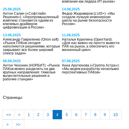
компании как лидера ИТ-рынка»
25.08.2025
14.08.2025
Антон Салин («Софтлайн
Федор Жидомиров (LUIS+): «Мы
Решения»): «Агропромышленный
создали лучшую инженерную
комплекс становится одним из
школу на рынке безопасности
ключевых драйверов
России»
цифровизации в России»
13.08.2025
11.08.2025
Александр Гавриленко (Orion soft):
Наталья Курилина (OpenYard):
«Рынок ПАКов сегодня
«Для нас важно не просто вывести
наполняется решениями, которые
ПАК на рынок, а обеспечить его
закрывают все более широкий
жизненный цикл»
спектр задач»
08.08.2025
07.08.2025
Антон Чехонин (НОРБИТ): «Рынок
Анна Арутюнова («Группа Астра»):
ПАКов можно разделить на два
«Мы ведем разработку нескольких
крупных направления: тяжелые
перспективных ПАКов»
вычислительные решения и
рабочие станции»
Страницы:
<<
<
1
2
3
4
5
6
7
8
9
10
>
>>