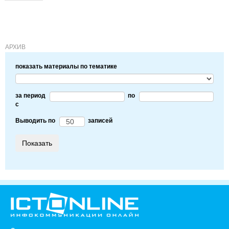
АРХИВ
показать материалы по тематике
за период
по
c
Выводить по
записей