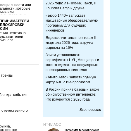
2026 года: ИТ-Пикник, Такси, IT
специальности или
Founder Camp и другие
ельности, которые
ими» или
 ли говорить о
«Бюро 1440» запускает
масштабную образовательную
ДПРИНИМАТЕЛЕЙ
 БЛОКИРОВКИ
программу для будущих
ССИИ
инженеров
ения негативно
едставителей
Яндекс отчитался по итогам II
 бизнеса
квартала 2026 года: выручка
выросла на 16%
Зачем устанавливать
сертификаты НУЦ Минцифры и
как это сделать на популярных
операционных системах
: тренды,
«Авито Авто» запустил умную
карту АЗС с ИИ-прогнозом
В России принят базовый закон
об искусственном интеллекте:
Тренды, события,
что изменится с 2026 года
Все новости
я отечественного
ИТ-КЛАСС
рынка,
 экспертов
Почему мониторинг