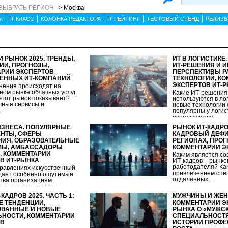
ВЫБРАТЬ РЕГИОН
> Москва
Ы
IT КЛАСС
КОЛОНКА РЕДАКТОРА
IT РЕЙТИНГ
ТЕСТОВЫЙ СТЕНД
РЕЛИЗ
 РЫНОК 2025. ТРЕНДЫ,
ИТ В ЛОГИСТИКЕ
ИИ, ПРОГНОЗЫ,
ИТ-РЕШЕНИЯ И 
РИИ ЭКСПЕРТОВ
ПЕРСПЕКТИВЫ Р
ЕННЫХ ИТ-КОМПАНИЙ
ТЕХНОЛОГИЙ, К
ЭКСПЕРТОВ ИТ-
нения происходят на
ном рынке облачных услуг,
Какие ИТ-решения
 этот рынок показывает?
используются в лог
чные сервисы и
новые технологии 
..
популярны у логис
используются...
ИЗНЕСА. ПОПУЛЯРНЫЕ
РЫНОК ИТ-КАДРОВ
НТЫ, СФЕРЫ
КАДРОВЫЙ ДЕФИЦ
ИЯ, ОБРАЗОВАТЕЛЬНЫЕ
РЕГИОНАХ, ПРОГ
МЫ, АМБАССАДОРЫ
КОММЕНТАРИИ Э
, КОММЕНТАРИИ
Каким является с
В ИТ-РЫНКА
ИТ-кадров – рынко
работодателя? Как
правлениях искусственный
привлечением спе
дает особенно ощутимые
отдаленных...
тва организациям
секторов экономики,
КАДРОВ 2025. ЧАСТЬ 1:
МУЖЧИНЫ И ЖЕН
 ТЕНДЕНЦИИ,
КОММЕНТАРИИ ЭК
ОВАННЫЕ И НОВЫЕ
РЫНКА О «МУЖСК
НОСТИ, КОММЕНТАРИИ
СПЕЦИАЛЬНОСТЯ
ОВ
ИСТОРИИ ПРОФ