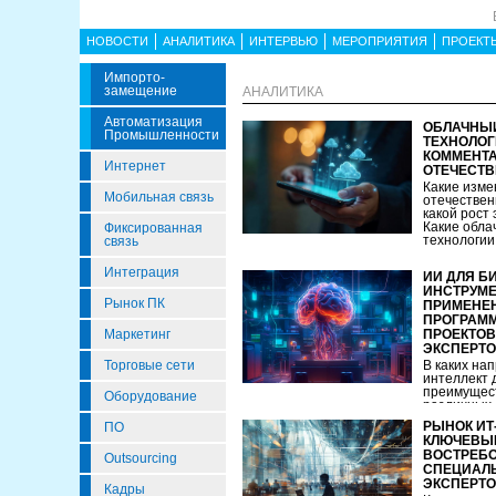
НОВОСТИ
АНАЛИТИКА
ИНТЕРВЬЮ
МЕРОПРИЯТИЯ
ПРОЕКТ
Импорто­
Замещение
АНАЛИТИКА
Автоматизация
ОБЛАЧНЫЙ
Промышленности
ТЕХНОЛОГ
КОММЕНТА
Интернет
ОТЕЧЕСТВ
Какие изме
Мобильная связь
отечествен
какой рост
Какие обла
Фиксированная
технологии.
связь
Интеграция
ИИ ДЛЯ Б
ИНСТРУМЕ
Рынок ПК
ПРИМЕНЕН
ПРОГРАМ
Маркетинг
ПРОЕКТОВ
ЭКСПЕРТО
Торговые сети
В каких на
интеллект 
преимущес
Оборудование
различных 
успевает...
РЫНОК ИТ-
ПО
КЛЮЧЕВЫЕ
ВОСТРЕБ
Outsourcing
СПЕЦИАЛЬ
ЭКСПЕРТ
Кадры