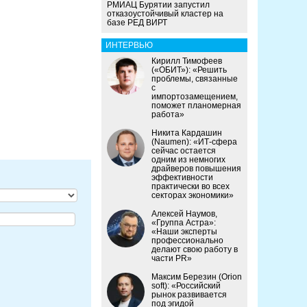
РМИАЦ Бурятии запустил
отказоустойчивый кластер на
базе РЕД ВИРТ
ИНТЕРВЬЮ
Кирилл Тимофеев
(«ОБИТ»): «Решить
проблемы, связанные
с
импортозамещением,
поможет планомерная
работа»
Никита Кардашин
(Naumen): «ИТ-сфера
сейчас остается
одним из немногих
драйверов повышения
эффективности
практически во всех
секторах экономики»
Алексей Наумов,
«Группа Астра»:
«Наши эксперты
профессионально
делают свою работу в
части PR»
Максим Березин (Orion
soft): «Российский
рынок развивается
под эгидой