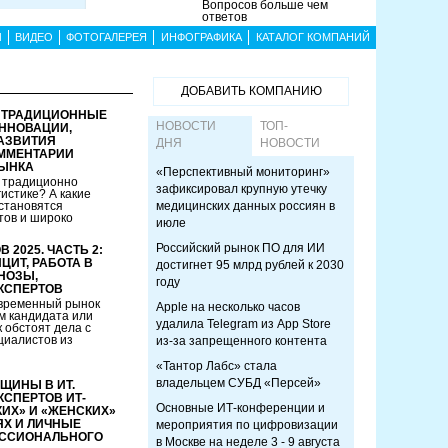
Вопросов больше чем
ответов
Ы
ВИДЕО
ФОТОГАЛЕРЕЯ
ИНФОГРАФИКА
КАТАЛОГ КОМПАНИЙ
ДОБАВИТЬ КОМПАНИЮ
. ТРАДИЦИОННЫЕ
НОВОСТИ
ТОП-
ИННОВАЦИИ,
АЗВИТИЯ
ДНЯ
НОВОСТИ
ОММЕНТАРИИ
РЫНКА
«Перспективный мониторинг»
 традиционно
зафиксировал крупную утечку
истике? А какие
становятся
медицинских данных россиян в
тов и широко
июле
Российский рынок ПО для ИИ
 2025. ЧАСТЬ 2:
ИТ, РАБОТА В
достигнет 95 млрд рублей к 2030
НОЗЫ,
году
КСПЕРТОВ
овременный рынок
Apple на несколько часов
м кандидата или
удалила Telegram из App Store
 обстоят дела с
циалистов из
из-за запрещенного контента
«Тантор Лабс» стала
владельцем СУБД «Персей»
ЩИНЫ В ИТ.
СПЕРТОВ ИТ-
Основные ИТ-конференции и
ИХ» И «ЖЕНСКИХ»
Х И ЛИЧНЫЕ
мероприятия по цифровизации
ЕССИОНАЛЬНОГО
в Москве на неделе 3 - 9 августа