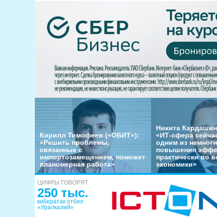
Никита Кардашин
Кирилл Тимофеев («ОБИТ»):
«ИТ-сфера сейча
«Решить проблемы,
одним из немног
связанные с
повышения эффе
импортозамещением, поможет
практически во в
планомерная работа»
экономики»
ЦИФРЫ ГОВОРЯТ
250 тыс.
кибератак отбил
«Уралкалий»