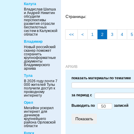
Калуга
Владислав Шапша
и Андрей Никитин
Страницы:
обсудили
перспективы
развития отрасли
беспилотных
систем в Калужской
<<
<
1
2
3
4
5
области
Владимир
Новый российский
сканер поможет
сохранить
крупноформатные
документы
Владимирского
АРХИВ
архива
Тула
показать материалы по тематике
В 2026 году почти 7
000 жителей Тулы
получили доступ к
проводному
за период c
интернету
Орел
Выводить по
записей
МегаФон ускорил
интернет для
дачников
крупнейшего
района Орловской
области
Курск