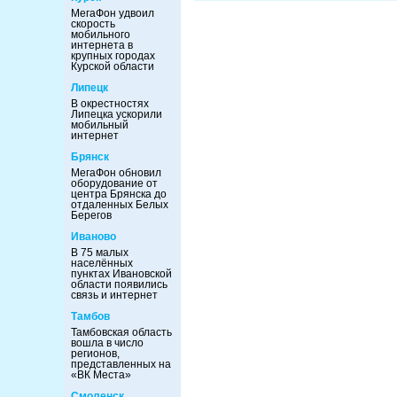
МегаФон удвоил
скорость
мобильного
интернета в
крупных городах
Курской области
Липецк
В окрестностях
Липецка ускорили
мобильный
интернет
Брянск
МегаФон обновил
оборудование от
центра Брянска до
отдаленных Белых
Берегов
Иваново
В 75 малых
населённых
пунктах Ивановской
области появились
связь и интернет
Тамбов
Тамбовская область
вошла в число
регионов,
представленных на
«ВК Места»
Смоленск