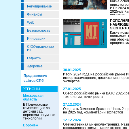
Какие осно
присутство
Регулирование
ИТ в 2024 г
2025-м? Ка
Финансы
остаются...
ПОПОЛНЯЕ
Web
НАБЛЮДЕ
ЭКСПЕРТО
Безопасность
Какие новы
появились 
Инновации
они обознач
процессами
CIO/Управление
ИТ
Гаджеты
Здоровье
30.01.2025
Итоги 2024 года на российском рынке ИБ
Продвижение
импортозамещение, достижения, персп
сайтов СПб
экспертов
РЕГИОНЫ
27.01.2025
Обзор российского рынка ВАТС 2025: р
Московская
технологии, точки роста
область
В Подмосковье
27.12.2024
компенсацию за
Оседлать Зеленого Дракона. Часть 2: п
детский сад
на 2025 год, комментарии экспертов
перевели на умные
технологии
12.12.2024
Отечественная микроэлектроника. Разв
Воронеж
господдержка, комментарии экспертов