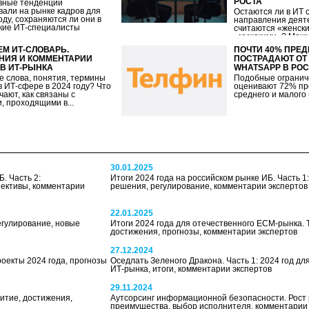
РОСТА
вные тенденции
вали на рынке кадров для
Остаются ли в ИТ 
оду, сохраняются ли они в
направления деят
кие ИТ-специалисты
считаются «женск
«мужскими»? Можно
том,...
М ИТ-СЛОВАРЬ.
ПОЧТИ 40% ПРЕ
НИЯ И КОММЕНТАРИИ
ПОСТРАДАЮТ ОТ
В ИТ-РЫНКА
WHATSAPP В РО
е слова, понятия, термины
Подобные огранич
в ИТ-сфере в 2024 году? Что
оценивают 72% пр
ают, как связаны с
среднего и малого
, проходящими в...
30.01.2025
. Часть 2:
Итоги 2024 года на российском рынке ИБ. Часть 1
ективы, комментарии
решения, регулирование, комментарии экспертов
22.01.2025
егулирование, новые
Итоги 2024 года для отечественного ЕСМ-рынка. 
достижения, прогнозы, комментарии экспертов
27.12.2024
роекты 2024 года, прогнозы
Оседлать Зеленого Дракона. Часть 1: 2024 год дл
ИТ-рынка, итоги, комментарии экспертов
29.11.2024
итие, достижения,
Аутсорсинг информационной безопасности. Рост 
преимущества, выбор исполнителя, комментарии