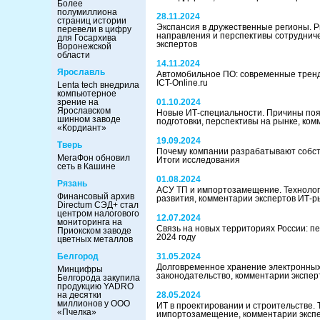
Более
полумиллиона
28.11.2024
страниц истории
Экспансия в дружественные регионы. Р
перевели в цифру
направления и перспективы сотруднич
для Госархива
экспертов
Воронежской
области
14.11.2024
Ярославль
Автомобильное ПО: современные тренд
ICT-Online.ru
Lenta tech внедрила
компьютерное
зрение на
01.10.2024
Ярославском
Новые ИТ-специальности. Причины по
шинном заводе
подготовки, перспективы на рынке, ком
«Кордиант»
19.09.2024
Тверь
Почему компании разрабатывают собс
МегаФон обновил
Итоги исследования
сеть в Кашине
01.08.2024
Рязань
АСУ ТП и импортозамещение. Технолог
Финансовый архив
развития, комментарии экспертов ИТ-р
Directum СЭД+ стал
центром налогового
12.07.2024
мониторинга на
Связь на новых территориях России: п
Приокском заводе
2024 году
цветных металлов
Белгород
31.05.2024
Долговременное хранение электронных 
Минцифры
законодательство, комментарии экспер
Белгорода закупила
продукцию YADRO
на десятки
28.05.2024
миллионов у ООО
ИТ в проектировании и строительстве. 
«Пчелка»
импортозамещение, комментарии эксп