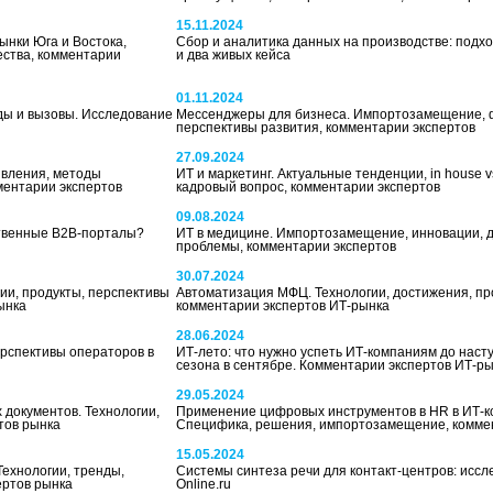
15.11.2024
ынки Юга и Востока,
Сбор и аналитика данных на производстве: подх
ества, комментарии
и два живых кейса
01.11.2024
ы и вызовы. Исследование
Мессенджеры для бизнеса. Импортозамещение, 
перспективы развития, комментарии экспертов
27.09.2024
явления, методы
ИТ и маркетинг. Актуальные тенденции, in house v
ментарии экспертов
кадровый вопрос, комментарии экспертов
09.08.2024
твенные B2B-порталы?
ИТ в медицине. Импортозамещение, инновации, 
проблемы, комментарии экспертов
30.07.2024
ии, продукты, перспективы
Автоматизация МФЦ. Технологии, достижения, пр
ынка
комментарии экспертов ИТ-рынка
28.06.2024
ерспективы операторов в
ИТ-лето: что нужно успеть ИТ-компаниям до наст
сезона в сентябре. Комментарии экспертов ИТ-р
29.05.2024
документов. Технологии,
Применение цифровых инструментов в HR в ИТ-к
тов рынка
Специфика, решения, импортозамещение, комме
15.05.2024
Технологии, тренды,
Системы синтеза речи для контакт-центров: иссл
ертов рынка
Online.ru