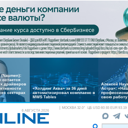
 (Naumen):
с остается
их драйверов
Алексей Нау
ктивности
«Холдинг Аква» за 36 дней
Астра»: «На
сех секторах
автоматизировал комплаенс в
профессиона
MWS Tables
свою работу 
МОСКВА
32.0
°
ЦБ
USD 80.93 EUR 93.19
6 АВГУСТА 2026