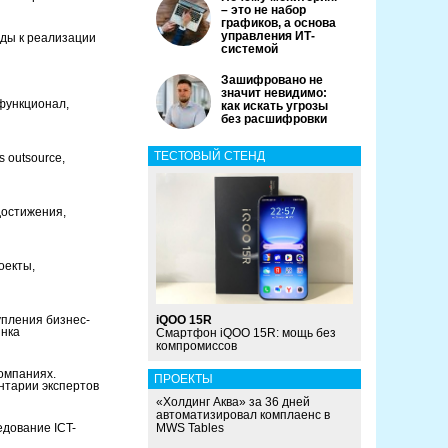
– это не набор
графиков, а основа
управления ИТ-
оды к реализации
системой
Зашифровано не
значит невидимо:
функционал,
как искать угрозы
без расшифровки
ТЕСТОВЫЙ СТЕНД
s outsource,
достижения,
оекты,
упления бизнес-
iQOO 15R
ынка
Смартфон iQOO 15R: мощь без
компромиссов
омпаниях.
ПРОЕКТЫ
нтарии экспертов
«Холдинг Аква» за 36 дней
автоматизировал комплаенс в
едование ICT-
MWS Tables