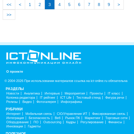
<<
<
1
2
3
4
5
6
7
8
9
>
>>
О проекте
© 2004-2026 При использовании материалов ссылка на ict-online.ru обязательна
РАЗДЕЛЫ
Новости
Аналитика
Интервью
Мероприятия
Проекты
IT класс
Колонка редактора
IT рейтинг
ICT Life
Тестовый стенд
Фигура речи
Релизы
Видео
Фотогалерея
Инфографика
РУБРИКИ
Интернет
Мобильная связь
CIO/Управление ИТ
Фиксированная связь
Интеграция
Безопасность
Веб
Рынок ПК
Маркетинг
Торговые сети
Оборудование
ПО
Outsourcing
Кадры
Регулирование
Финансы
Инновации
Гаджеты
ПОЛЕЗНОЕ