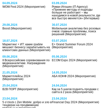
04.09.2024
03.09.2024
WOW Fest 2024
(Мероприятия)
Роман Игошин (IT-Agency):
«Прежние методы и подходы
больше не работают – мы
находимся в новой реальности, где
все быстро меняется»
(Интервью)
29.08.2024
30.07.2024
Boost
(Мероприятия)
Мобильная аналитика без розовых
очков: главные проблемы, поиск
решений
(Мероприятия)
18.07.2024
03.07.2024
Маркетинг + ИТ: какие грабли
E+ Grand Summer Forum 2024
мешают бизнесу зарабатывать на
(Мероприятия)
клиентских данных
(Мероприятия)
09.06.2024
05.06.2024
II Всероссийские соревнования по
ECOM Expo 2024
(Мероприятия)
медиааналитике. Награждение
(Мероприятия)
21.05.2024
14.05.2024
Маркетплейсы 2024
АБА КОНФ 2024
(Мероприятия)
(Мероприятия)
25.04.2024
24.04.2024
B2B ПОРТ
(Мероприятия)
Как за 5 шагов поднять продажи с
сайта в 2 раза
(Мероприятия)
23.04.2024
23.04.2024
5 o’clock с Zen Mobile: добро и зло в
Financial Day 2024
(Мероприятия)
тендерах на продвижение
мобильных приложений